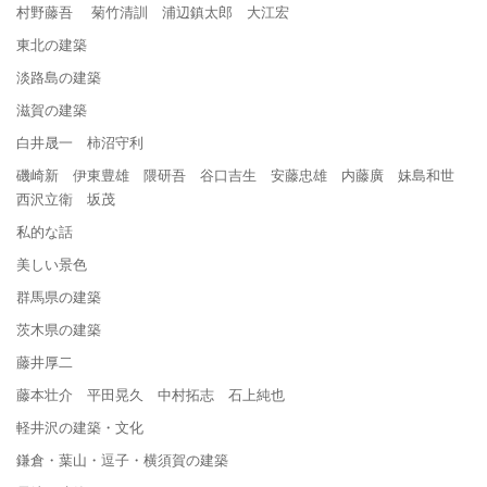
村野藤吾 菊竹清訓 浦辺鎮太郎 大江宏
東北の建築
淡路島の建築
滋賀の建築
白井晟一 柿沼守利
磯崎新 伊東豊雄 隈研吾 谷口吉生 安藤忠雄 内藤廣 妹島和世
西沢立衛 坂茂
私的な話
美しい景色
群馬県の建築
茨木県の建築
藤井厚二
藤本壮介 平田晃久 中村拓志 石上純也
軽井沢の建築・文化
鎌倉・葉山・逗子・横須賀の建築