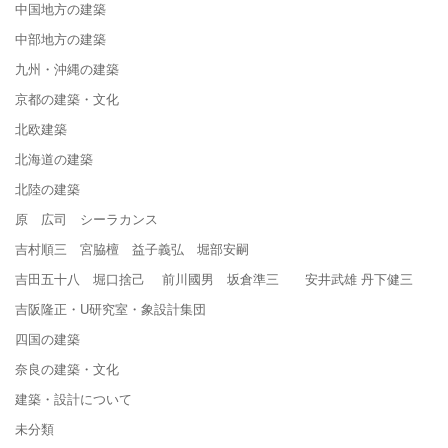
中国地方の建築
中部地方の建築
九州・沖縄の建築
京都の建築・文化
北欧建築
北海道の建築
北陸の建築
原 広司 シーラカンス
吉村順三 宮脇檀 益子義弘 堀部安嗣
吉田五十八 堀口捨己 前川國男 坂倉準三 安井武雄 丹下健三
吉阪隆正・U研究室・象設計集団
四国の建築
奈良の建築・文化
建築・設計について
未分類