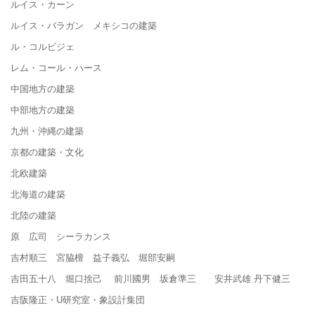
ルイス・カーン
ルイス・バラガン メキシコの建築
ル・コルビジェ
レム・コール・ハース
中国地方の建築
中部地方の建築
九州・沖縄の建築
京都の建築・文化
北欧建築
北海道の建築
北陸の建築
原 広司 シーラカンス
吉村順三 宮脇檀 益子義弘 堀部安嗣
吉田五十八 堀口捨己 前川國男 坂倉準三 安井武雄 丹下健三
吉阪隆正・U研究室・象設計集団