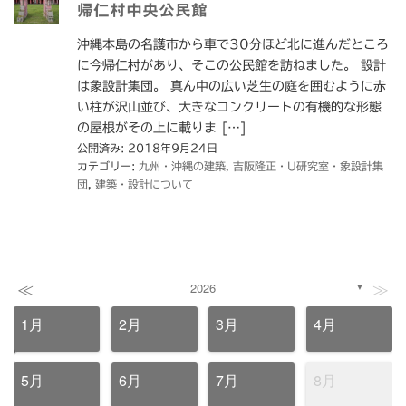
帰仁村中央公民館
沖縄本島の名護市から車で30分ほど北に進んだところ
に今帰仁村があり、そこの公民館を訪ねました。 設計
は象設計集団。 真ん中の広い芝生の庭を囲むように赤
い柱が沢山並び、大きなコンクリートの有機的な形態
の屋根がその上に載りま […]
公開済み: 2018年9月24日
カテゴリー:
九州・沖縄の建築
,
吉阪隆正・U研究室・象設計集
団
,
建築・設計について
≪
≫
2026
▼
1月
2月
3月
4月
5月
6月
7月
8月