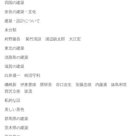
四国の建築
奈良の建築・文化
建築・設計について
未分類
村野藤吾 菊竹清訓 浦辺鎮太郎 大江宏
東北の建築
淡路島の建築
滋賀の建築
白井晟一 柿沼守利
磯崎新 伊東豊雄 隈研吾 谷口吉生 安藤忠雄 内藤廣 妹島和世
西沢立衛 坂茂
私的な話
美しい景色
群馬県の建築
茨木県の建築