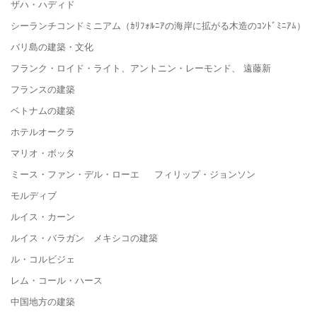
ザハ・ハディド
シーランチコンドミニアム（ｶﾘﾌｫﾙﾆｱの海岸に拡がる木造のｺﾝﾄﾞﾐﾆｱﾑ）
バリ島の建築・文化
フランク・ロイド・ライト、アントニン・レーモンド、 遠藤新
フランスの建築
ベトナムの建築
ホテルオークラ
マリオ・ボッタ
ミース・ファン・デル・ローエ フィリップ・ジョンソン
モルディブ
ルイス・カーン
ルイス・バラガン メキシコの建築
ル・コルビジェ
レム・コール・ハース
中国地方の建築