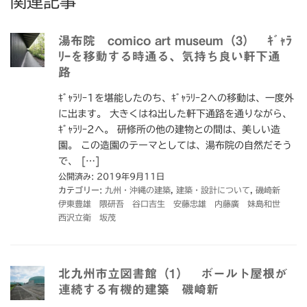
関連記事
湯布院 comico art museum（3） ｷﾞｬﾗ
ﾘｰを移動する時通る、気持ち良い軒下通
路
ｷﾞｬﾗﾘｰ1を堪能したのち、ｷﾞｬﾗﾘｰ2への移動は、一度外
に出ます。 大きくはね出した軒下通路を通りながら、
ｷﾞｬﾗﾘｰ2へ。 研修所の他の建物との間は、美しい造
園。 この造園のテーマとしては、湯布院の自然だそう
で、 […]
公開済み: 2019年9月11日
カテゴリー:
九州・沖縄の建築
,
建築・設計について
,
磯崎新
伊東豊雄 隈研吾 谷口吉生 安藤忠雄 内藤廣 妹島和世
西沢立衛 坂茂
北九州市立図書館（1） ボールト屋根が
連続する有機的建築 磯崎新