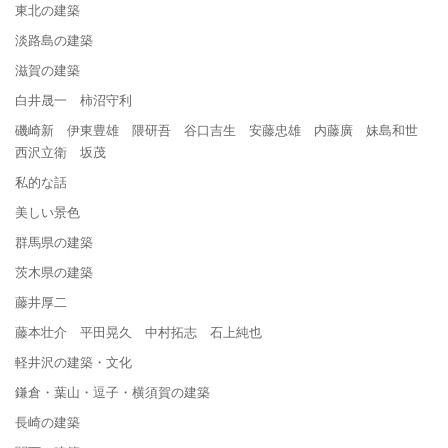
東北の建築
淡路島の建築
滋賀の建築
白井晟一 柿沼守利
磯崎新 伊東豊雄 隈研吾 谷口吉生 安藤忠雄 内藤廣 妹島和世
西沢立衛 坂茂
私的な話
美しい景色
群馬県の建築
茨木県の建築
藤井厚二
藤本壮介 平田晃久 中村拓志 石上純也
軽井沢の建築・文化
鎌倉・葉山・逗子・横須賀の建築
長崎の建築