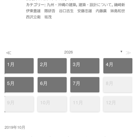
カテゴリー:
九州・沖縄の建築
,
建築・設計について
,
磯崎新
伊東豊雄 隈研吾 谷口吉生 安藤忠雄 内藤廣 妹島和世
西沢立衛 坂茂
≪
≫
2026
▼
1月
2月
3月
4月
5月
6月
7月
8月
9月
10月
11月
12月
2019年10月