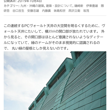
公開済み: 2019年10月4日
カテゴリー:
九州・沖縄の建築
,
建築・設計について
,
磯崎新 伊東豊雄 隈
研吾 谷口吉生 安藤忠雄 内藤廣 妹島和世 西沢立衛 坂茂
この連続するPCヴォールト天井の大空間を明るくするために、ヴ
ォールト天井にたいして、横ｽﾘｯﾄの開口部が放たれています。 外
から見ると、その開口部はほとんど意識されないようなディテー
ルになっていて、緑のドームがそのまま視覚的に認識されるの
で、 丸い緑の屋根としか見えないのです。