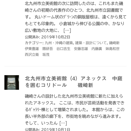
北九州市立美術館の次に訪問したのは、これもまた磯
崎さんの初期の代表作のひとつ、北九州市立図書館で
す。 丸いドーム状のｸﾞﾘｰﾝの銅版屋根は、遠くから見て
もとても印象的。 小倉城から伸びる公園の中、かなり
広い敷地の大地に、 […]
公開済み: 2019年10月2日
カテゴリー:
九州・沖縄の建築
,
建築・設計について
,
磯崎新
伊東豊雄 隈研吾 谷口吉生 安藤忠雄 内藤廣 妹島和世
西沢立衛 坂茂
北九州市立美術館（4）アネックス 中庭
を囲むコリドール 磯崎新
磯崎さんの設計した北九州市立美術館に新たに加えら
れたアネックス。 ここは、市民が芸術活動を発表でき
るｷﾞｬﾗﾘｰ棟として増築されました。 本館からは、この
長い半外部の廊下を、市街地を眺めながら進みます。
そして、いったん […]
公開済み: 2019年10月1日