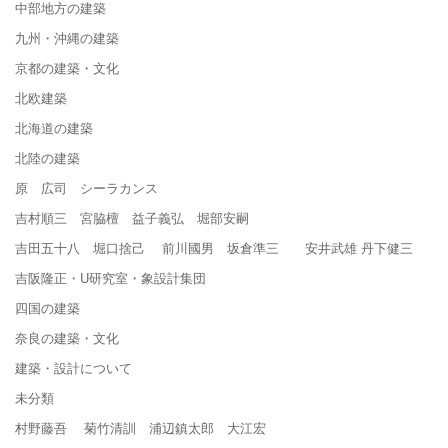
中部地方の建築
九州・沖縄の建築
京都の建築・文化
北欧建築
北海道の建築
北陸の建築
原 広司 シーラカンス
吉村順三 宮脇檀 益子義弘 堀部安嗣
吉田五十八 堀口捨己 前川國男 坂倉準三 安井武雄 丹下健三
吉阪隆正・U研究室・象設計集団
四国の建築
奈良の建築・文化
建築・設計について
未分類
村野藤吾 菊竹清訓 浦辺鎮太郎 大江宏