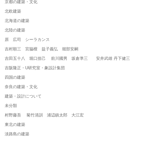
京都の建築・文化
北欧建築
北海道の建築
北陸の建築
原 広司 シーラカンス
吉村順三 宮脇檀 益子義弘 堀部安嗣
吉田五十八 堀口捨己 前川國男 坂倉準三 安井武雄 丹下健三
吉阪隆正・U研究室・象設計集団
四国の建築
奈良の建築・文化
建築・設計について
未分類
村野藤吾 菊竹清訓 浦辺鎮太郎 大江宏
東北の建築
淡路島の建築