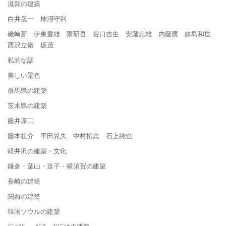
滋賀の建築
白井晟一 柿沼守利
磯崎新 伊東豊雄 隈研吾 谷口吉生 安藤忠雄 内藤廣 妹島和世
西沢立衛 坂茂
私的な話
美しい景色
群馬県の建築
茨木県の建築
藤井厚二
藤本壮介 平田晃久 中村拓志 石上純也
軽井沢の建築・文化
鎌倉・葉山・逗子・横須賀の建築
長崎の建築
関西の建築
韓国ソウルの建築