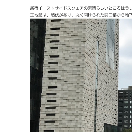
新宿イーストサイドスクエアの素晴らしいところはラン
工地盤は、起伏があり、丸く開けられた開口部から地下