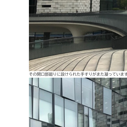
その開口部廻りに設けられた手すりがまた凝っていま