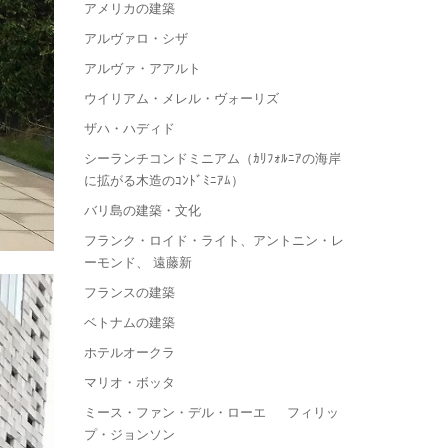
アメリカの建築
アルヴァロ・シザ
アルヴァ・アアルト
ウイリアム・メレル・ヴォーリズ
ザハ・ハディド
シーランチコンドミニアム（ｶﾘﾌｫﾙﾆｱの海岸
に拡がる木造のｺﾝﾄﾞﾐﾆｱﾑ）
バリ島の建築・文化
フランク・ロイド・ライト、アントニン・レ
ーモンド、 遠藤新
フランスの建築
ベトナムの建築
ホテルオークラ
マリオ・ボッタ
ミース・ファン・デル・ローエ フィリッ
プ・ジョンソン