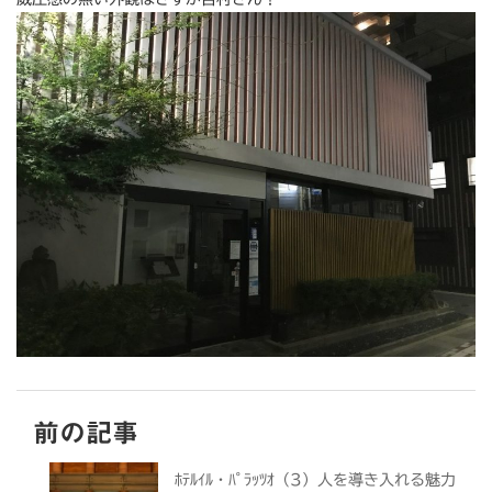
前の記事
ﾎﾃﾙｲﾙ・ﾊﾟﾗｯﾂｵ（3）人を導き入れる魅力