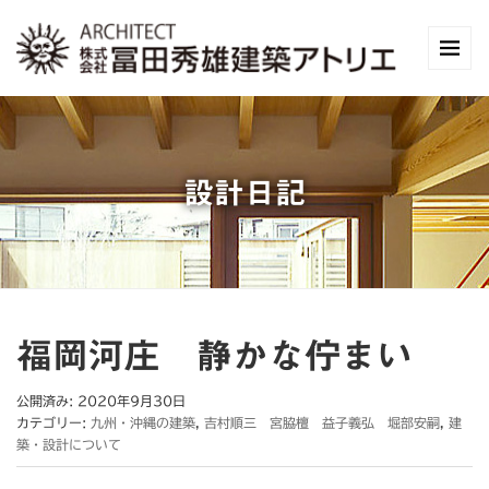
設計日記
福岡河庄 静かな佇まい
公開済み: 2020年9月30日
カテゴリー:
九州・沖縄の建築
,
吉村順三 宮脇檀 益子義弘 堀部安嗣
,
建
築・設計について