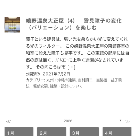
嬉野温泉大正屋（4） 雪見障子の変化
（バリエーション）を楽しむ
障子という建具は、強い光を柔らかい光に変えてくれ
る光のフィルター。 この嬉野温泉大正屋の東館客室の
和室に設えた障子も見事です。 この東館の部屋には自
然の庭は無く、ﾊﾞﾙｺﾆｰに上手く造園がなされていま
す。 その向こうは市 […]
公開済み: 2021年7月2日
カテゴリー:
九州・沖縄の建築
,
吉村順三 宮脇檀 益子義
弘 堀部安嗣
,
建築・設計について
≪
≫
2026
▼
1月
2月
3月
4月