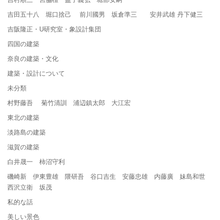
吉田五十八 堀口捨己 前川國男 坂倉準三 安井武雄 丹下健三
吉阪隆正・U研究室・象設計集団
四国の建築
奈良の建築・文化
建築・設計について
未分類
村野藤吾 菊竹清訓 浦辺鎮太郎 大江宏
東北の建築
淡路島の建築
滋賀の建築
白井晟一 柿沼守利
磯崎新 伊東豊雄 隈研吾 谷口吉生 安藤忠雄 内藤廣 妹島和世
西沢立衛 坂茂
私的な話
美しい景色