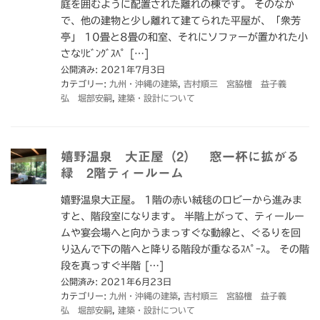
庭を囲むように配置された離れの棟です。 そのなか
で、他の建物と少し離れて建てられた平屋が、「衆芳
亭」 10畳と8畳の和室、それにソファーが置かれた小
さなﾘﾋﾞﾝｸﾞｽﾍﾟ […]
公開済み: 2021年7月3日
カテゴリー:
九州・沖縄の建築
,
吉村順三 宮脇檀 益子義
弘 堀部安嗣
,
建築・設計について
嬉野温泉 大正屋（2） 窓一杯に拡がる
緑 2階ティールーム
嬉野温泉大正屋。 1階の赤い絨毯のロビーから進みま
すと、階段室になります。 半階上がって、ティールー
ムや宴会場へと向かうまっすぐな動線と、ぐるりを回
り込んで下の階へと降りる階段が重なるｽﾍﾟｰｽ。 その階
段を真っすぐ半階 […]
公開済み: 2021年6月23日
カテゴリー:
九州・沖縄の建築
,
吉村順三 宮脇檀 益子義
弘 堀部安嗣
,
建築・設計について