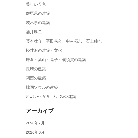
美しい景色
群馬県の建築
茨木県の建築
藤井厚二
藤本壮介 平田晃久 中村拓志 石上純也
軽井沢の建築・文化
鎌倉・葉山・逗子・横須賀の建築
長崎の建築
関西の建築
韓国ソウルの建築
ｼﾞｪﾌﾘｰ・ﾊﾞﾜ ｽﾘﾗﾝｶの建築
アーカイブ
2026年7月
2026年6月