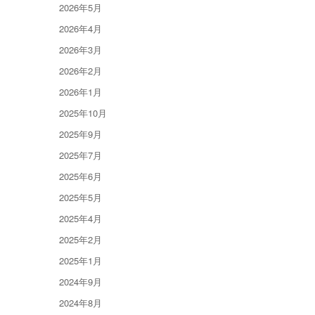
2026年5月
2026年4月
2026年3月
2026年2月
2026年1月
2025年10月
2025年9月
2025年7月
2025年6月
2025年5月
2025年4月
2025年2月
2025年1月
2024年9月
2024年8月