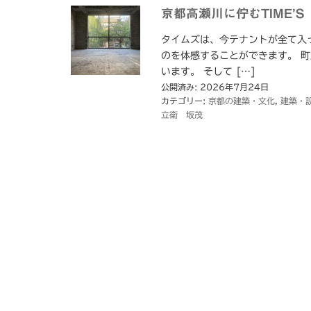
京都高瀬川に佇むTIME’S（
タイムズは、今テナントが全て入
のを体感することができます。 
います。 そして […]
公開済み: 2026年7月24日
カテゴリー:
京都の建築・文化
,
建築・
立衛 坂茂