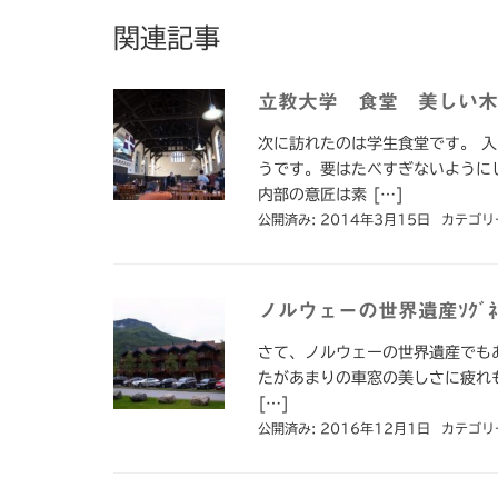
関連記事
立教大学 食堂 美しい木
次に訪れたのは学生食堂です。 
うです。要はたべすぎないように
内部の意匠は素 […]
公開済み: 2014年3月15日
カテゴリ
ノルウェーの世界遺産ｿｸﾞ
さて、ノルウェーの世界遺産でもある
たがあまりの車窓の美しさに疲れも
[…]
公開済み: 2016年12月1日
カテゴリ