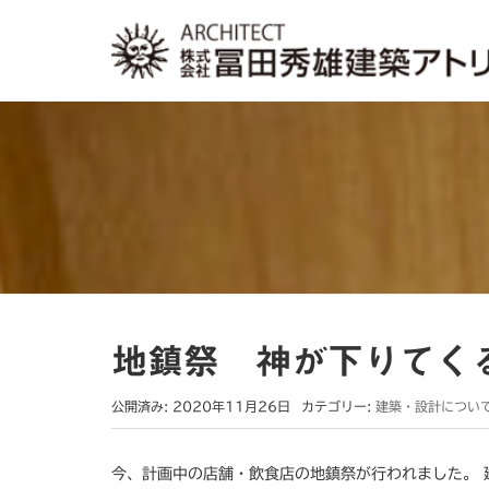
地鎮祭 神が下りてく
公開済み: 2020年11月26日
カテゴリー:
建築・設計につい
今、計画中の店舗・飲食店の地鎮祭が行われました。