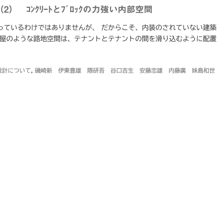
2） ｺﾝｸﾘｰﾄとﾌﾞﾛｯｸの力強い内部空間
っているわけではありませんが、 だからこそ、内装のされていない建築
町屋のような路地空間は、テナントとテナントの間を滑り込むように配置
設計について
,
磯崎新 伊東豊雄 隈研吾 谷口吉生 安藤忠雄 内藤廣 妹島和世