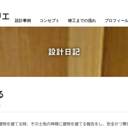
設計事例
コンセプト
竣工までの流れ
プロフィー
設計日記
る
1月
1月
1月
1月
1月
1月
1月
1月
1月
1月
1月
1月
1月
1月
1月
1月
1月
2月
2月
2月
2月
2月
2月
2月
2月
2月
2月
2月
2月
2月
2月
2月
2月
2月
3月
3月
3月
3月
3月
3月
3月
3月
3月
3月
3月
3月
3月
3月
3月
3月
3月
て
5月
5月
5月
5月
5月
5月
5月
5月
5月
5月
5月
5月
5月
5月
5月
5月
5月
6月
6月
6月
6月
6月
6月
6月
6月
6月
6月
6月
6月
6月
6月
6月
6月
6月
7月
7月
7月
7月
7月
7月
7月
7月
7月
7月
7月
7月
7月
7月
7月
7月
7月
 建物を建てる時、その土地の神様に建物を建てる報告をし、安全かつ繁