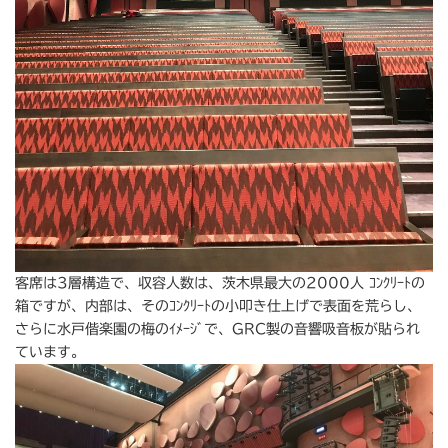
客席は3層構造で、収容人数は、茨木県最大の2000人 ｺﾝｸﾘｰﾄの
箱ですが、内部は、そのｺﾝｸﾘｰﾄの小叩き仕上げで表面を荒らし、
さらに水戸偕楽園の梅のｲﾒｰｼﾞで、GRC製の音響吸音板が貼られ
ています。