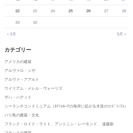
22
23
24
25
26
27
28
29
30
« 3月
5月 »
カテゴリー
アメリカの建築
アルヴァロ・シザ
アルヴァ・アアルト
ウイリアム・メレル・ヴォーリズ
ザハ・ハディド
シーランチコンドミニアム（ｶﾘﾌｫﾙﾆｱの海岸に拡がる木造のｺﾝﾄﾞﾐﾆｱﾑ）
バリ島の建築・文化
フランク・ロイド・ライト、アントニン・レーモンド、 遠藤新
フランスの建築