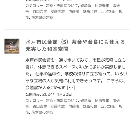
カテゴリー:
建築・設計について
,
磯崎新 伊東豊雄 隈研
吾 谷口吉生 安藤忠雄 内藤廣 妹島和世 西沢立衛 坂
茂
,
茨木県の建築
水戸市民会館（5）茶会や会食にも使える
充実した和室空間
水戸市民会館を一通り歩いてみて、市民が気軽に立ち
寄れ、休憩できるスペースがいかに多いか実感しまし
た。 仕事の途中や、学校の帰りに立ち寄って、いろい
ろな立場の人が気軽に利用できそうです。 こちらは、
会議室が入るﾌﾛｱｰのﾎ […]
公開済み: 2024年4月30日
カテゴリー:
建築・設計について
,
磯崎新 伊東豊雄 隈研
吾 谷口吉生 安藤忠雄 内藤廣 妹島和世 西沢立衛 坂
茂
,
茨木県の建築