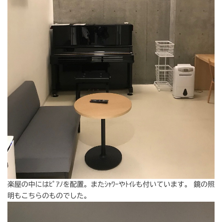
楽屋の中にはﾋﾟｱﾉを配置。またｼｬﾜｰやﾄｲﾚも付いています。 鏡の照
明もこちらのものでした。