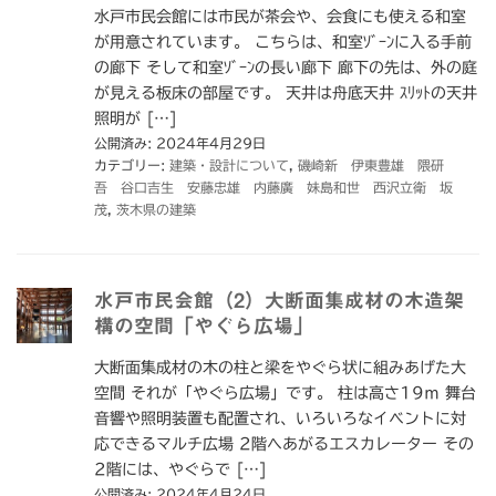
水戸市民会館には市民が茶会や、会食にも使える和室
が用意されています。 こちらは、和室ｿﾞｰﾝに入る手前
の廊下 そして和室ｿﾞｰﾝの長い廊下 廊下の先は、外の庭
が見える板床の部屋です。 天井は舟底天井 ｽﾘｯﾄの天井
照明が […]
公開済み: 2024年4月29日
カテゴリー:
建築・設計について
,
磯崎新 伊東豊雄 隈研
吾 谷口吉生 安藤忠雄 内藤廣 妹島和世 西沢立衛 坂
茂
,
茨木県の建築
水戸市民会館（2）大断面集成材の木造架
構の空間「やぐら広場」
大断面集成材の木の柱と梁をやぐら状に組みあげた大
空間 それが「やぐら広場」です。 柱は高さ19ｍ 舞台
音響や照明装置も配置され、いろいろなイベントに対
応できるマルチ広場 2階へあがるエスカレーター その
2階には、やぐらで […]
公開済み: 2024年4月24日