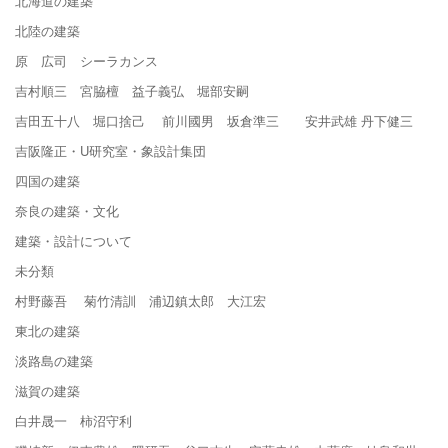
北海道の建築
北陸の建築
原 広司 シーラカンス
吉村順三 宮脇檀 益子義弘 堀部安嗣
吉田五十八 堀口捨己 前川國男 坂倉準三 安井武雄 丹下健三
吉阪隆正・U研究室・象設計集団
四国の建築
奈良の建築・文化
建築・設計について
未分類
村野藤吾 菊竹清訓 浦辺鎮太郎 大江宏
東北の建築
淡路島の建築
滋賀の建築
白井晟一 柿沼守利