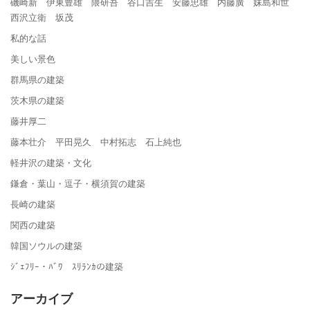
磯崎新 伊東豊雄 隈研吾 谷口吉生 安藤忠雄 内藤廣 妹島和世
西沢立衛 坂茂
私的な話
美しい景色
群馬県の建築
茨木県の建築
藤井厚二
藤本壮介 平田晃久 中村拓志 石上純也
軽井沢の建築・文化
鎌倉・葉山・逗子・横須賀の建築
長崎の建築
関西の建築
韓国ソウルの建築
ｼﾞｪﾌﾘｰ・ﾊﾞﾜ ｽﾘﾗﾝｶの建築
アーカイブ