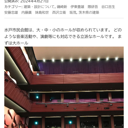
公開済み: 2024年4月27日
カテゴリー:
建築・設計について
,
磯崎新 伊東豊雄 隈研吾 谷口吉生
安藤忠雄 内藤廣 妹島和世 西沢立衛 坂茂
,
茨木県の建築
水戸市民会館は、大・中・小のホールが収められています。 どの
ような音楽活動や、演劇等にも対応できる立派なホールです。 ま
ずは大ホール