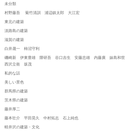
未分類
村野藤吾 菊竹清訓 浦辺鎮太郎 大江宏
東北の建築
淡路島の建築
滋賀の建築
白井晟一 柿沼守利
磯崎新 伊東豊雄 隈研吾 谷口吉生 安藤忠雄 内藤廣 妹島和世
西沢立衛 坂茂
私的な話
美しい景色
群馬県の建築
茨木県の建築
藤井厚二
藤本壮介 平田晃久 中村拓志 石上純也
軽井沢の建築・文化