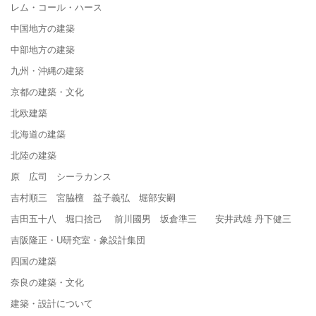
レム・コール・ハース
中国地方の建築
中部地方の建築
九州・沖縄の建築
京都の建築・文化
北欧建築
北海道の建築
北陸の建築
原 広司 シーラカンス
吉村順三 宮脇檀 益子義弘 堀部安嗣
吉田五十八 堀口捨己 前川國男 坂倉準三 安井武雄 丹下健三
吉阪隆正・U研究室・象設計集団
四国の建築
奈良の建築・文化
建築・設計について