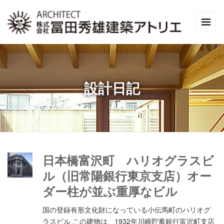
設計日記
日本橋富沢町 ハリオグラスビ
ル（旧常陽銀行東京支店）オー
ダー柱が並ぶ重厚なビル
国の登録有形文化財になっている小伝馬町のハリオグ
ラスビル この建物は、1932年川崎貯蓄銀行富沢町支店