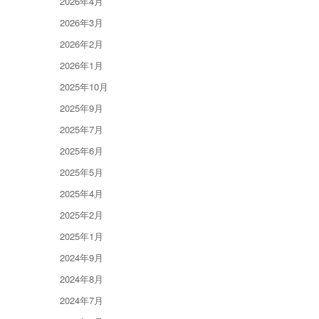
2026年4月
2026年3月
2026年2月
2026年1月
2025年10月
2025年9月
2025年7月
2025年6月
2025年5月
2025年4月
2025年2月
2025年1月
2024年9月
2024年8月
2024年7月