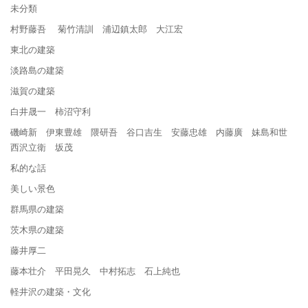
未分類
村野藤吾 菊竹清訓 浦辺鎮太郎 大江宏
東北の建築
淡路島の建築
滋賀の建築
白井晟一 柿沼守利
磯崎新 伊東豊雄 隈研吾 谷口吉生 安藤忠雄 内藤廣 妹島和世
西沢立衛 坂茂
私的な話
美しい景色
群馬県の建築
茨木県の建築
藤井厚二
藤本壮介 平田晃久 中村拓志 石上純也
軽井沢の建築・文化