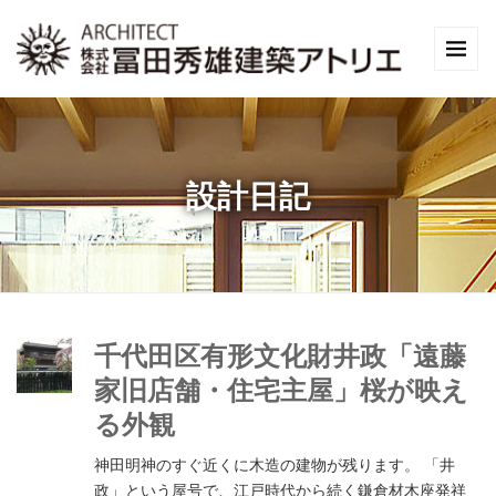
設計日記
千代田区有形文化財井政「遠藤
家旧店舗・住宅主屋」桜が映え
る外観
神田明神のすぐ近くに木造の建物が残ります。 「井
政」という屋号で、江戸時代から続く鎌倉材木座発祥