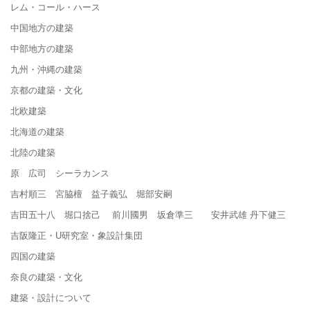
レム・コール・ハース
中国地方の建築
中部地方の建築
九州・沖縄の建築
京都の建築・文化
北欧建築
北海道の建築
北陸の建築
原 広司 シーラカンス
吉村順三 宮脇檀 益子義弘 堀部安嗣
吉田五十八 堀口捨己 前川國男 坂倉準三 安井武雄 丹下健三
吉阪隆正・U研究室・象設計集団
四国の建築
奈良の建築・文化
建築・設計について