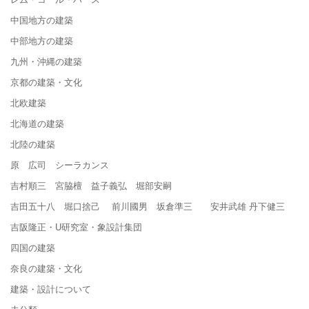
中国地方の建築
中部地方の建築
九州・沖縄の建築
京都の建築・文化
北欧建築
北海道の建築
北陸の建築
原 広司 シーラカンス
吉村順三 宮脇檀 益子義弘 堀部安嗣
吉田五十八 堀口捨己 前川國男 坂倉準三 安井武雄 丹下健三
吉阪隆正・U研究室・象設計集団
四国の建築
奈良の建築・文化
建築・設計について