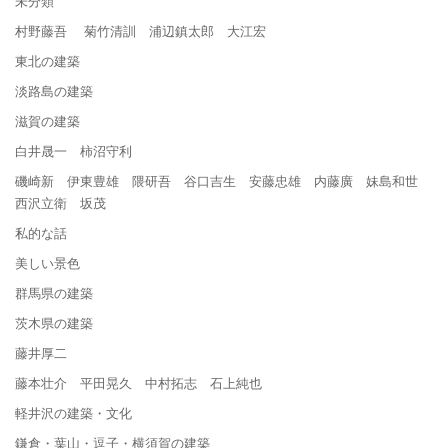
未分類
村野藤吾 菊竹清訓 浦辺鎮太郎 大江宏
東北の建築
淡路島の建築
滋賀の建築
白井晟一 柿沼守利
磯崎新 伊東豊雄 隈研吾 谷口吉生 安藤忠雄 内藤廣 妹島和世
西沢立衛 坂茂
私的な話
美しい景色
群馬県の建築
茨木県の建築
藤井厚二
藤本壮介 平田晃久 中村拓志 石上純也
軽井沢の建築・文化
鎌倉・葉山・逗子・横須賀の建築