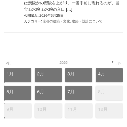
は幾段かの階段を上がり、一番手前に現れるのが、国
宝石水院 石水院の入口 […]
公開済み: 2026年6月25日
カテゴリー:
京都の建築・文化
,
建築・設計について
≪
≫
2026
▼
1月
2月
3月
4月
5月
6月
7月
8月
9月
10月
11月
12月