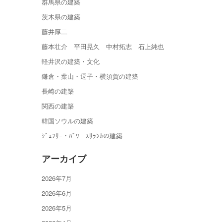
群馬県の建築
茨木県の建築
藤井厚二
藤本壮介 平田晃久 中村拓志 石上純也
軽井沢の建築・文化
鎌倉・葉山・逗子・横須賀の建築
長崎の建築
関西の建築
韓国ソウルの建築
ｼﾞｪﾌﾘｰ・ﾊﾞﾜ ｽﾘﾗﾝｶの建築
アーカイブ
2026年7月
2026年6月
2026年5月