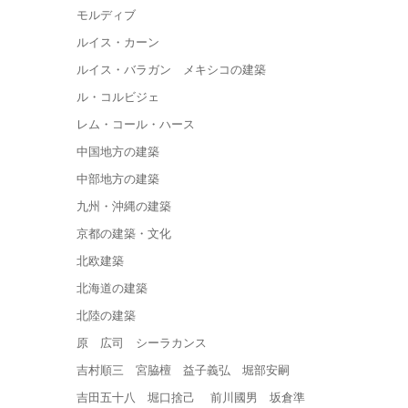
モルディブ
ルイス・カーン
ルイス・バラガン メキシコの建築
ル・コルビジェ
レム・コール・ハース
中国地方の建築
中部地方の建築
九州・沖縄の建築
京都の建築・文化
北欧建築
北海道の建築
北陸の建築
原 広司 シーラカンス
吉村順三 宮脇檀 益子義弘 堀部安嗣
吉田五十八 堀口捨己 前川國男 坂倉準