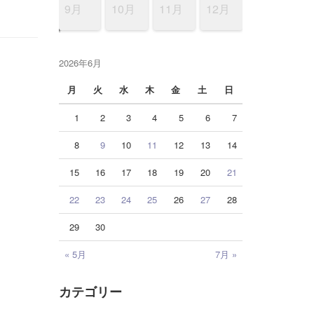
12月
12月
12月
12月
12月
12月
12月
12月
12月
12月
12月
12月
12月
12月
12月
12月
12月
9月
10月
11月
12月
2026年6月
月
火
水
木
金
土
日
1
2
3
4
5
6
7
8
9
10
11
12
13
14
15
16
17
18
19
20
21
22
23
24
25
26
27
28
29
30
« 5月
7月 »
カテゴリー