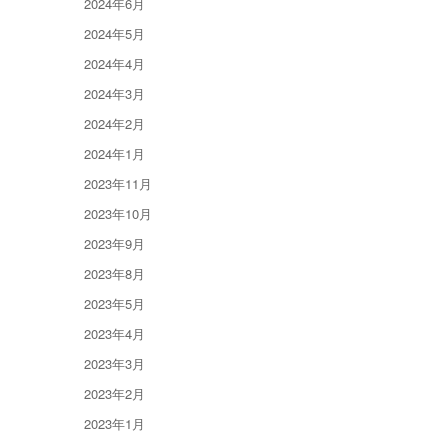
2024年6月
2024年5月
2024年4月
2024年3月
2024年2月
2024年1月
2023年11月
2023年10月
2023年9月
2023年8月
2023年5月
2023年4月
2023年3月
2023年2月
2023年1月