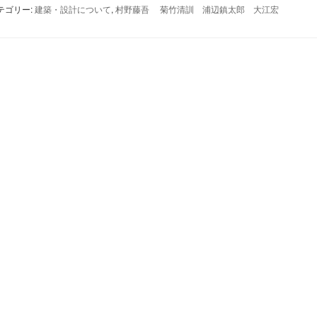
9月
9月
9月
9月
9月
9月
9月
9月
9月
9月
9月
9月
9月
9月
9月
9月
9月
10月
10月
10月
10月
10月
10月
10月
10月
10月
10月
10月
10月
10月
10月
10月
10月
10月
11月
11月
11月
11月
11月
11月
11月
11月
11月
11月
11月
11月
11月
11月
11月
11月
11月
テゴリー:
建築・設計について
,
村野藤吾 菊竹清訓 浦辺鎮太郎 大江宏