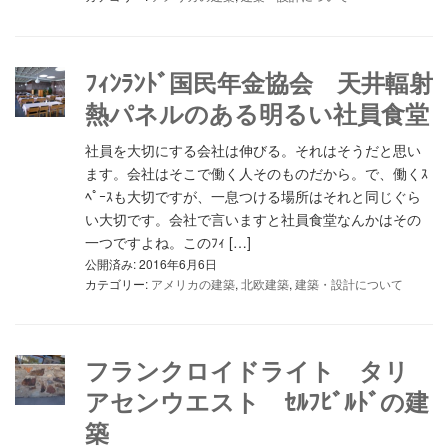
ﾌｨﾝﾗﾝﾄﾞ国民年金協会 天井輻射
熱パネルのある明るい社員食堂
社員を大切にする会社は伸びる。それはそうだと思い
ます。会社はそこで働く人そのものだから。で、働くｽ
ﾍﾟｰｽも大切ですが、一息つける場所はそれと同じぐら
い大切です。会社で言いますと社員食堂なんかはその
一つですよね。このﾌｨ […]
公開済み: 2016年6月6日
カテゴリー:
アメリカの建築
,
北欧建築
,
建築・設計について
フランクロイドライト タリ
アセンウエスト ｾﾙﾌﾋﾞﾙﾄﾞの建
築