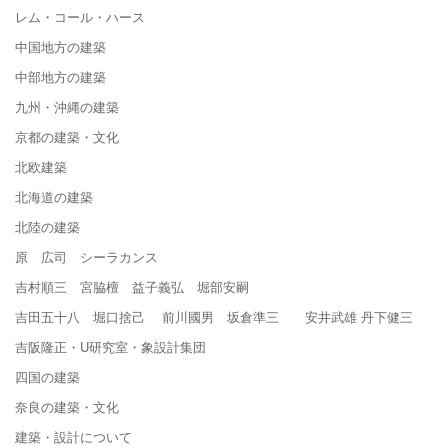
レム・コール・ハース
中国地方の建築
中部地方の建築
九州・沖縄の建築
京都の建築・文化
北欧建築
北海道の建築
北陸の建築
原 広司 シーラカンス
吉村順三 宮脇檀 益子義弘 堀部安嗣
吉田五十八 堀口捨己 前川國男 坂倉準三 安井武雄 丹下健三
吉阪隆正・U研究室・象設計集団
四国の建築
奈良の建築・文化
建築・設計について