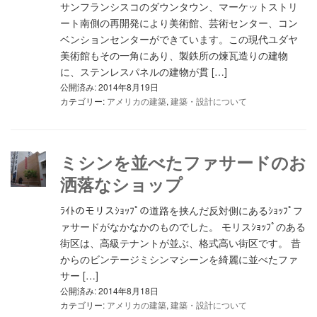
サンフランシスコのダウンタウン、マーケットストリ
ート南側の再開発により美術館、芸術センター、コン
ベンションセンターができています。この現代ユダヤ
美術館もその一角にあり、製鉄所の煉瓦造りの建物
に、ステンレスパネルの建物が貫 […]
公開済み: 2014年8月19日
カテゴリー:
アメリカの建築
,
建築・設計について
ミシンを並べたファサードのお
洒落なショップ
ﾗｲﾄのモリスｼｮｯﾌﾟの道路を挟んだ反対側にあるｼｮｯﾌﾟフ
ァサードがなかなかのものでした。 モリスｼｮｯﾌﾟのある
街区は、高級テナントが並ぶ、格式高い街区です。 昔
からのビンテージミシンマシーンを綺麗に並べたファ
サー […]
公開済み: 2014年8月18日
カテゴリー:
アメリカの建築
,
建築・設計について