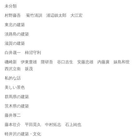
未分類
村野藤吾 菊竹清訓 浦辺鎮太郎 大江宏
東北の建築
淡路島の建築
滋賀の建築
白井晟一 柿沼守利
磯崎新 伊東豊雄 隈研吾 谷口吉生 安藤忠雄 内藤廣 妹島和世
西沢立衛 坂茂
私的な話
美しい景色
群馬県の建築
茨木県の建築
藤井厚二
藤本壮介 平田晃久 中村拓志 石上純也
軽井沢の建築・文化