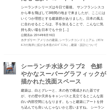
シーランチシリーズは今日で最後。 サンフランシスコ
から車を飛ばして3時間の地まで来ましたが、ここには
いくつか理想とする建築群がありました。日本の風土
に合わせるところは、手を加えることで、こんなに気
持ち良い場を日本でも十分 […]
公開済み: 2014年8月16日
カテゴリー:
アメリカの建築
,
シーランチコンドミニアム（ｶﾘﾌｫ
ﾙﾆｱの海岸に拡がる木造のｺﾝﾄﾞﾐﾆｱﾑ）
,
建築・設計について
シーランチ水泳クラブ2 色鮮
やかなスーパーグラフィックが
描かれた洗面スペース
建築は、白とグレーと、木の色で構成された器です
が、その壁や天井をキャンバスと見立てるとこんな面
白い内部空間にもなります。もっと建築にアートを持
ち込んでも良いんじゃないかと思いますね。 シーラン