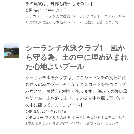
チの建物は、外部も内部もその […]
公開済み: 2014年8月15日
カテゴリー:
アメリカの建築
,
シーランチコンドミニアム（ｶﾘﾌｫ
ﾙﾆｱの海岸に拡がる木造のｺﾝﾄﾞﾐﾆｱﾑ）
,
建築・設計について
シーランチ水泳クラブ1 風か
ら守る為、土の中に埋め込まれ
た心地よいプール
シーランチ水泳クラブは、ここシーランチの別荘に住
む住人の為のプールそしてテニスコートを持つクラブ
ハウスで、着替えの機能があります。 海からの強い風
を防ぐ為、土を盛り上げ、その真ん中を掘り下げてそ
の中に建っています。プール […]
公開済み: 2014年8月14日
カテゴリー:
アメリカの建築
,
シーランチコンドミニアム（ｶﾘﾌｫ
ﾙﾆｱの海岸に拡がる木造のｺﾝﾄﾞﾐﾆｱﾑ）
,
建築・設計について