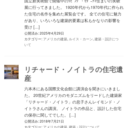
国立新美術館で開催中のﾘﾋﾞﾝｸﾞ・ﾓﾀﾞﾆﾃｨ住まいの実験
展に行ってきました。 1920年代から1970年代に作られ
た住宅の名作を集めた展覧会です。 全ての住宅に魅力
があり、いろいろな建築的要素は私もかなりの影響を
受け […]
公開済み: 2025年4月29日
カテゴリー:
アメリカの建築
,
ルイス・カーン
,
建築・設計につ
いて
リチャード・ノイトラの住宅遺
産
六本木にある国際文化会館に講演会を聞きにいきまし
た。 20世紀アメリカのモダニズムをリードした建築家
「リチャード・ノイトラ」の息子さんレイモンド・ノ
イトラさんの講演。 ノイトラの作品と、設計した住宅
の保存に関してでした。 […]
公開済み: 2018年7月21日
カテゴリー:
アメリカの建築
,
建築・設計について