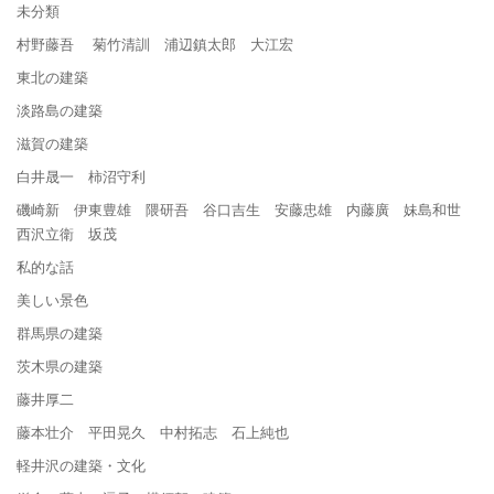
未分類
村野藤吾 菊竹清訓 浦辺鎮太郎 大江宏
東北の建築
淡路島の建築
滋賀の建築
白井晟一 柿沼守利
磯崎新 伊東豊雄 隈研吾 谷口吉生 安藤忠雄 内藤廣 妹島和世
西沢立衛 坂茂
私的な話
美しい景色
群馬県の建築
茨木県の建築
藤井厚二
藤本壮介 平田晃久 中村拓志 石上純也
軽井沢の建築・文化