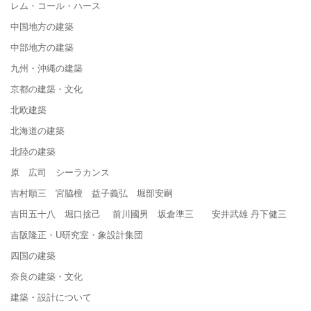
レム・コール・ハース
中国地方の建築
中部地方の建築
九州・沖縄の建築
京都の建築・文化
北欧建築
北海道の建築
北陸の建築
原 広司 シーラカンス
吉村順三 宮脇檀 益子義弘 堀部安嗣
吉田五十八 堀口捨己 前川國男 坂倉準三 安井武雄 丹下健三
吉阪隆正・U研究室・象設計集団
四国の建築
奈良の建築・文化
建築・設計について