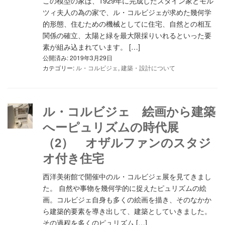
この模型の家は、1929年に完成したスタイン家とモル
ツィ夫人の為の家で、ル・コルビジェが求めた幾何学
的形態、住むための機械としてに住宅、自然との相互
関係の確立、太陽と緑を最大限採りいれるといった要
素が組み込まれています。 […]
公開済み: 2019年3月29日
カテゴリー:
ル・コルビジェ
,
建築・設計について
ル・コルビジェ 絵画から建築
へーピュリズムの時代展
（2） オザルファンのスタジ
オ付き住宅
西洋美術館で開催中のル・コルビジェ展を見てきまし
た。 自然や事物を幾何学的に捉えたピュリズムの絵
画。コルビジェ自身も多くの絵画を描き、そのなかか
ら建築的要素を導き出して、建築としていきました。
その過程を多くのピュリズム […]