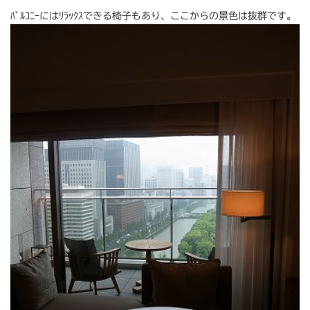
ﾊﾞﾙｺﾆｰにはﾘﾗｯｸｽできる椅子もあり、ここからの景色は抜群です。