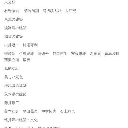
未分類
村野藤吾 菊竹清訓 浦辺鎮太郎 大江宏
東北の建築
淡路島の建築
滋賀の建築
白井晟一 柿沼守利
磯崎新 伊東豊雄 隈研吾 谷口吉生 安藤忠雄 内藤廣 妹島和世
西沢立衛 坂茂
私的な話
美しい景色
群馬県の建築
茨木県の建築
藤井厚二
藤本壮介 平田晃久 中村拓志 石上純也
軽井沢の建築・文化