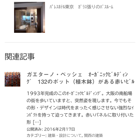
ﾊﾟﾚｽﾎﾃﾙ東京 ｶﾞﾗｽ張りのﾊﾞｽﾙｰﾑ
関連記事
ガエターノ・ペッシェ ｵｰｶﾞﾆｯｸﾋﾞﾙﾃﾞｨﾝ
ｸﾞ 132のポット（植木鉢）がある赤いﾋﾞﾙ
1993年完成のこのｵｰｶﾞﾆｯｸﾋﾞﾙﾃﾞｨﾝｸﾞ。大阪の南船場
の街を歩いていますと、突然姿を現します。今でもそ
の形・デザインは時代をまったく感じさせない強烈なｲ
ﾝﾊﾟｸﾄを持って迫ってきます。赤いパネルに取り付いた
形 […]
公開済み: 2016年2月17日
カテゴリー:
建築・設計について
,
関西の建築