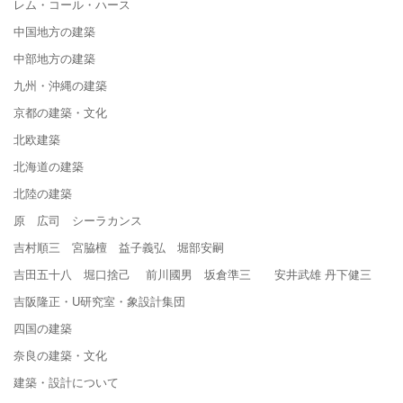
レム・コール・ハース
中国地方の建築
中部地方の建築
九州・沖縄の建築
京都の建築・文化
北欧建築
北海道の建築
北陸の建築
原 広司 シーラカンス
吉村順三 宮脇檀 益子義弘 堀部安嗣
吉田五十八 堀口捨己 前川國男 坂倉準三 安井武雄 丹下健三
吉阪隆正・U研究室・象設計集団
四国の建築
奈良の建築・文化
建築・設計について