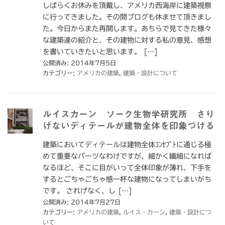
しばらくお休みを頂戴し、アメリカ西海岸に建築視察
に行ってきました。その間プログも休ませて頂きまし
た。今日からまた再開します。あちらで見てきた様々
な建築達の紹介と、その建物に対する私の意見、感想
を書いていきたいと思います。 […]
公開済み: 2014年7月5日
カテゴリー:
アメリカの建築
,
建築・設計について
ルイスカーン ソーク生物学研究所 さり
げないディテールが建物全体を印象づける
建築においてディテールは建物全体ｺﾝｾﾌﾟﾄに通じる極
めて重要なパーツなわけですが、細かく繊細になれば
なるほど、そこに目がいって全体印象が薄れ、下手を
するとごちゃごちゃ感一杯な建物になってしまいがち
です。 されげなく、し […]
公開済み: 2014年7月27日
カテゴリー:
アメリカの建築
,
ルイス・カーン
,
建築・設計につ
いて