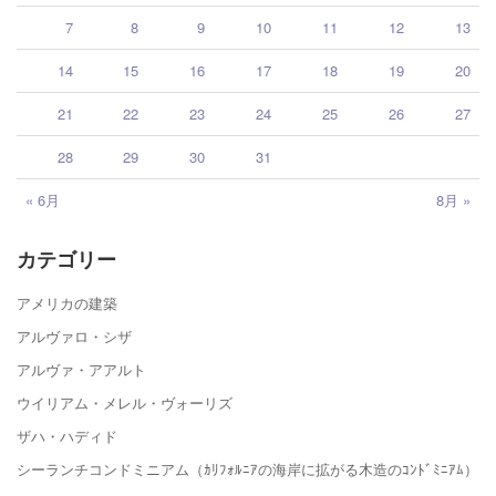
7
8
9
10
11
12
13
14
15
16
17
18
19
20
21
22
23
24
25
26
27
28
29
30
31
« 6月
8月 »
カテゴリー
アメリカの建築
アルヴァロ・シザ
アルヴァ・アアルト
ウイリアム・メレル・ヴォーリズ
ザハ・ハディド
シーランチコンドミニアム（ｶﾘﾌｫﾙﾆｱの海岸に拡がる木造のｺﾝﾄﾞﾐﾆｱﾑ）