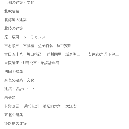
京都の建築・文化
北欧建築
北海道の建築
北陸の建築
原 広司 シーラカンス
吉村順三 宮脇檀 益子義弘 堀部安嗣
吉田五十八 堀口捨己 前川國男 坂倉準三 安井武雄 丹下健三
吉阪隆正・U研究室・象設計集団
四国の建築
奈良の建築・文化
建築・設計について
未分類
村野藤吾 菊竹清訓 浦辺鎮太郎 大江宏
東北の建築
淡路島の建築