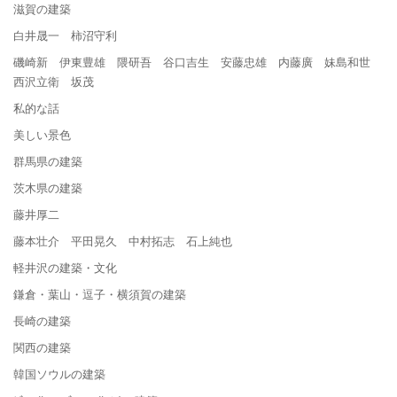
滋賀の建築
白井晟一 柿沼守利
磯崎新 伊東豊雄 隈研吾 谷口吉生 安藤忠雄 内藤廣 妹島和世
西沢立衛 坂茂
私的な話
美しい景色
群馬県の建築
茨木県の建築
藤井厚二
藤本壮介 平田晃久 中村拓志 石上純也
軽井沢の建築・文化
鎌倉・葉山・逗子・横須賀の建築
長崎の建築
関西の建築
韓国ソウルの建築