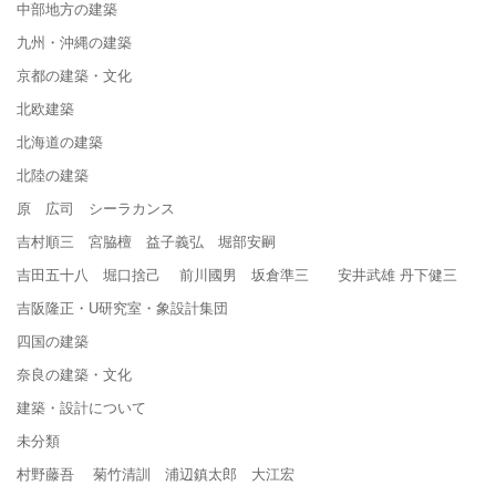
中部地方の建築
九州・沖縄の建築
京都の建築・文化
北欧建築
北海道の建築
北陸の建築
原 広司 シーラカンス
吉村順三 宮脇檀 益子義弘 堀部安嗣
吉田五十八 堀口捨己 前川國男 坂倉準三 安井武雄 丹下健三
吉阪隆正・U研究室・象設計集団
四国の建築
奈良の建築・文化
建築・設計について
未分類
村野藤吾 菊竹清訓 浦辺鎮太郎 大江宏