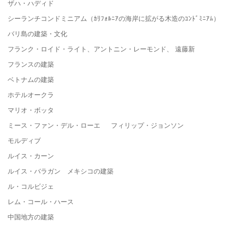
ザハ・ハディド
シーランチコンドミニアム（ｶﾘﾌｫﾙﾆｱの海岸に拡がる木造のｺﾝﾄﾞﾐﾆｱﾑ）
バリ島の建築・文化
フランク・ロイド・ライト、アントニン・レーモンド、 遠藤新
フランスの建築
ベトナムの建築
ホテルオークラ
マリオ・ボッタ
ミース・ファン・デル・ローエ フィリップ・ジョンソン
モルディブ
ルイス・カーン
ルイス・バラガン メキシコの建築
ル・コルビジェ
レム・コール・ハース
中国地方の建築