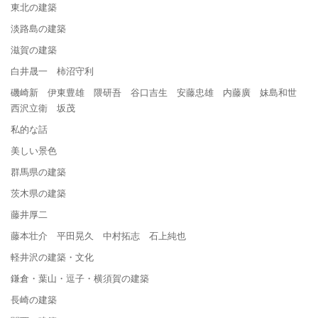
東北の建築
淡路島の建築
滋賀の建築
白井晟一 柿沼守利
磯崎新 伊東豊雄 隈研吾 谷口吉生 安藤忠雄 内藤廣 妹島和世
西沢立衛 坂茂
私的な話
美しい景色
群馬県の建築
茨木県の建築
藤井厚二
藤本壮介 平田晃久 中村拓志 石上純也
軽井沢の建築・文化
鎌倉・葉山・逗子・横須賀の建築
長崎の建築