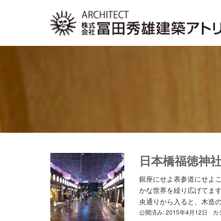
日本橋福徳神
銀座にせよ表参道にせよこ
かな世界を繰り広げてます
央通りから入ると、木造の 
公開済み: 2015年4月12日
カ