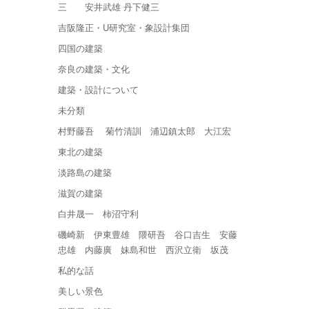
三 安井武雄 丹下健三
吉阪隆正・U研究室・象設計集団
四国の建築
奈良の建築・文化
建築・設計について
未分類
村野藤吾 菊竹清訓 浦辺鎮太郎 大江宏
東北の建築
淡路島の建築
滋賀の建築
白井晟一 柿沼守利
磯崎新 伊東豊雄 隈研吾 谷口吉生 安藤
忠雄 内藤廣 妹島和世 西沢立衛 坂茂
私的な話
美しい景色