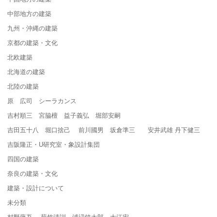
中部地方の建築
九州・沖縄の建築
京都の建築・文化
北欧建築
北海道の建築
北陸の建築
原 広司 シーラカンス
吉村順三 宮脇檀 益子義弘 堀部安嗣
吉田五十八 堀口捨己 前川國男 坂倉準三 安井武雄 丹下健三
吉阪隆正・U研究室・象設計集団
四国の建築
奈良の建築・文化
建築・設計について
未分類
村野藤吾 菊竹清訓 浦辺鎮太郎 大江宏