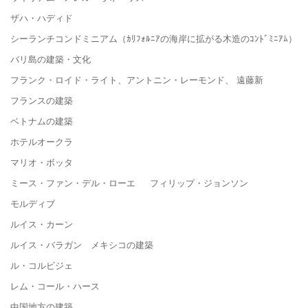
ザハ・ハディド
シーランチコンドミニアム（ｶﾘﾌｫﾙﾆｱの海岸に拡がる木造のｺﾝﾄﾞﾐﾆｱﾑ）
バリ島の建築・文化
フランク・ロイド・ライト、アントニン・レーモンド、 遠藤新
フランスの建築
ベトナムの建築
ホテルオークラ
マリオ・ボッタ
ミース・ファン・デル・ローエ フィリップ・ジョンソン
モルディブ
ルイス・カーン
ルイス・バラガン メキシコの建築
ル・コルビジェ
レム・コール・ハース
中国地方の建築