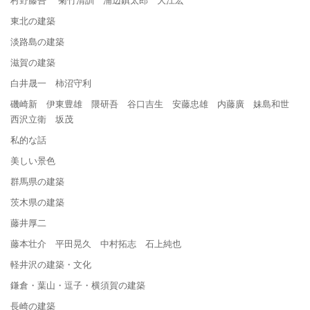
東北の建築
淡路島の建築
滋賀の建築
白井晟一 柿沼守利
磯崎新 伊東豊雄 隈研吾 谷口吉生 安藤忠雄 内藤廣 妹島和世
西沢立衛 坂茂
私的な話
美しい景色
群馬県の建築
茨木県の建築
藤井厚二
藤本壮介 平田晃久 中村拓志 石上純也
軽井沢の建築・文化
鎌倉・葉山・逗子・横須賀の建築
長崎の建築