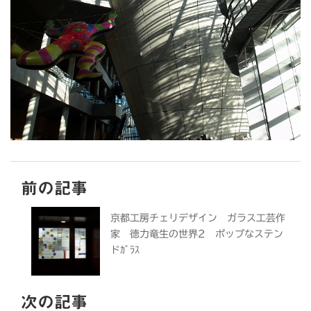
前の記事
京都工房チェリデザイン ガラス工芸作
家 徳力竜生の世界2 ポップなステン
ドｶﾞﾗｽ
次の記事