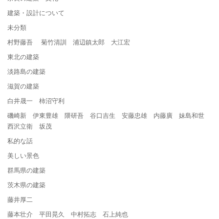
建築・設計について
未分類
村野藤吾 菊竹清訓 浦辺鎮太郎 大江宏
東北の建築
淡路島の建築
滋賀の建築
白井晟一 柿沼守利
磯崎新 伊東豊雄 隈研吾 谷口吉生 安藤忠雄 内藤廣 妹島和世
西沢立衛 坂茂
私的な話
美しい景色
群馬県の建築
茨木県の建築
藤井厚二
藤本壮介 平田晃久 中村拓志 石上純也