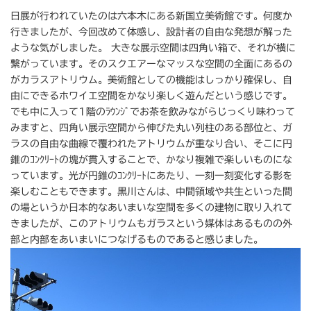
日展が行われていたのは六本木にある新国立美術館です。何度か
行きましたが、今回改めて体感し、設計者の自由な発想が解った
ような気がしました。 大きな展示空間は四角い箱で、それが横に
繋がっています。そのスクエアーなマッスな空間の全面にあるの
がカラスアトリウム。美術館としての機能はしっかり確保し、自
由にできるホワイエ空間をかなり楽しく遊んだという感じです。
でも中に入って1階のﾗｳﾝｼﾞでお茶を飲みながらじっくり味わって
みますと、四角い展示空間から伸びた丸い列柱のある部位と、ガ
ラスの自由な曲線で覆われたアトリウムが重なり合い、そこに円
錐のｺﾝｸﾘｰﾄの塊が貫入することで、かなり複雑で楽しいものにな
っています。光が円錐のｺﾝｸﾘｰﾄにあたり、一刻一刻変化する影を
楽しむこともできます。黒川さんは、中間領域や共生といった間
の場というか日本的なあいまいな空間を多くの建物に取り入れて
きましたが、このアトリウムもガラスという媒体はあるものの外
部と内部をあいまいにつなげるものであると感じました。