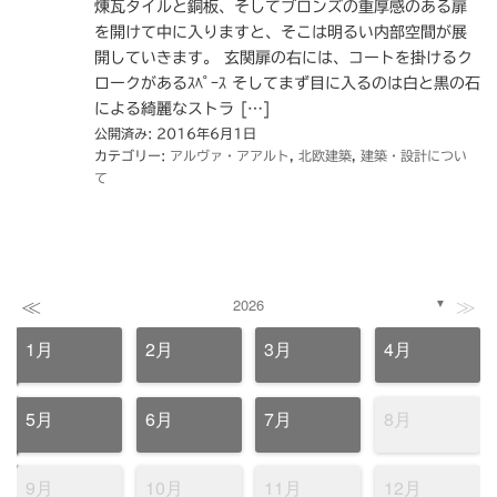
煉瓦タイルと銅板、そしてブロンズの重厚感のある扉
を開けて中に入りますと、そこは明るい内部空間が展
開していきます。 玄関扉の右には、コートを掛けるク
ロークがあるｽﾍﾟｰｽ そしてまず目に入るのは白と黒の石
による綺麗なストラ […]
公開済み: 2016年6月1日
カテゴリー:
アルヴァ・アアルト
,
北欧建築
,
建築・設計につい
て
≪
≫
2026
▼
1月
2月
3月
4月
5月
6月
7月
8月
9月
10月
11月
12月