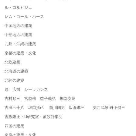
ル・コルビジェ
レム・コール・ハース
中国地方の建築
中部地方の建築
九州・沖縄の建築
京都の建築・文化
北欧建築
北海道の建築
北陸の建築
原 広司 シーラカンス
吉村順三 宮脇檀 益子義弘 堀部安嗣
吉田五十八 堀口捨己 前川國男 坂倉準三 安井武雄 丹下健三
吉阪隆正・U研究室・象設計集団
四国の建築
奈良の建築・文化