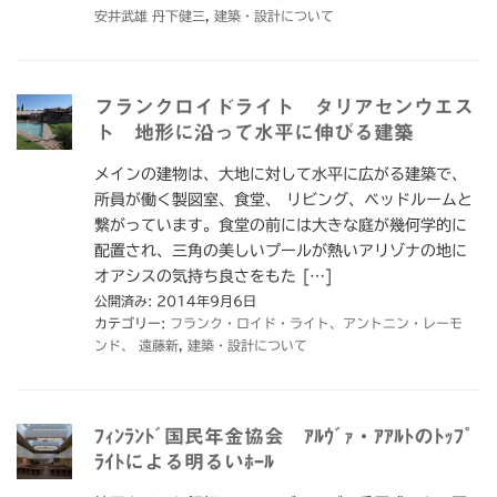
安井武雄 丹下健三
,
建築・設計について
フランクロイドライト タリアセンウエス
ト 地形に沿って水平に伸びる建築
メインの建物は、大地に対して水平に広がる建築で、
所員が働く製図室、食堂、 リビング、ベッドルームと
繋がっています。食堂の前には大きな庭が幾何学的に
配置され、三角の美しいプールが熱いアリゾナの地に
オアシスの気持ち良さをもた […]
公開済み: 2014年9月6日
カテゴリー:
フランク・ロイド・ライト、アントニン・レーモ
ンド、 遠藤新
,
建築・設計について
ﾌｨﾝﾗﾝﾄﾞ国民年金協会 ｱﾙｳﾞｧ・ｱｱﾙﾄのﾄｯﾌﾟ
ﾗｲﾄによる明るいﾎｰﾙ