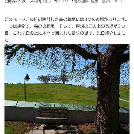
公開済み: 2016年8月18日
カテゴリー:
北欧建築
,
建築・設計について
ｸﾞﾝﾅｰﾙ・ｱｽﾌﾟﾙﾝﾄﾞの設計した森の墓地には3つの斎場があります。
一つは建物で、森の火葬場。そして、瞑想の丘の上の斎場が2つ
目。これは丘の上に木々で囲まれた祈りの場で、先日紹介しまし
た。