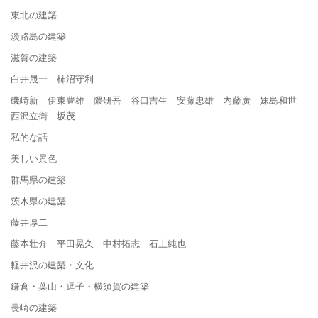
東北の建築
淡路島の建築
滋賀の建築
白井晟一 柿沼守利
磯崎新 伊東豊雄 隈研吾 谷口吉生 安藤忠雄 内藤廣 妹島和世
西沢立衛 坂茂
私的な話
美しい景色
群馬県の建築
茨木県の建築
藤井厚二
藤本壮介 平田晃久 中村拓志 石上純也
軽井沢の建築・文化
鎌倉・葉山・逗子・横須賀の建築
長崎の建築