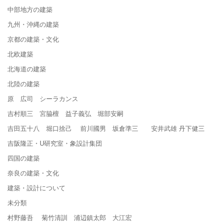
中部地方の建築
九州・沖縄の建築
京都の建築・文化
北欧建築
北海道の建築
北陸の建築
原 広司 シーラカンス
吉村順三 宮脇檀 益子義弘 堀部安嗣
吉田五十八 堀口捨己 前川國男 坂倉準三 安井武雄 丹下健三
吉阪隆正・U研究室・象設計集団
四国の建築
奈良の建築・文化
建築・設計について
未分類
村野藤吾 菊竹清訓 浦辺鎮太郎 大江宏