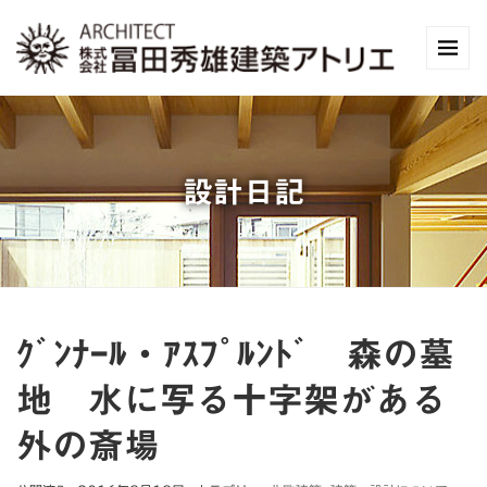
設計日記
ｸﾞﾝﾅｰﾙ・ｱｽﾌﾟﾙﾝﾄﾞ 森の墓
地 水に写る十字架がある
外の斎場