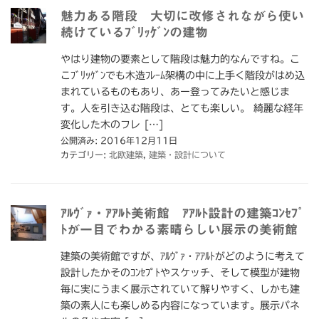
魅力ある階段 大切に改修されながら使い
続けているﾌﾞﾘｯｹﾞﾝの建物
やはり建物の要素として階段は魅力的なんですね。こ
こﾌﾞﾘｯｹﾞﾝでも木造ﾌﾚｰﾑ架構の中に上手く階段がはめ込
まれているものもあり、あー登ってみたいと感じま
す。人を引き込む階段は、とても楽しい。 綺麗な経年
変化した木のフレ […]
公開済み: 2016年12月11日
カテゴリー:
北欧建築
,
建築・設計について
ｱﾙｳﾞｧ・ｱｱﾙﾄ美術館 ｱｱﾙﾄ設計の建築ｺﾝｾﾌﾟ
ﾄが一目でわかる素晴らしい展示の美術館
建築の美術館ですが、ｱﾙｳﾞｧ・ｱｱﾙﾄがどのように考えて
設計したかそのｺﾝｾﾌﾟﾄやスケッチ、そして模型が建物
毎に実にうまく展示されていて解りやすく、しかも建
築の素人にも楽しめる内容になっています。展示パネ