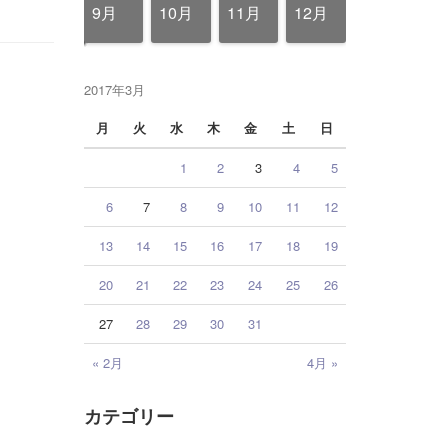
12月
12月
12月
12月
12月
12月
12月
12月
12月
12月
12月
12月
12月
12月
12月
12月
12月
9月
10月
11月
12月
2017年3月
月
火
水
木
金
土
日
1
2
3
4
5
6
7
8
9
10
11
12
13
14
15
16
17
18
19
20
21
22
23
24
25
26
27
28
29
30
31
« 2月
4月 »
カテゴリー