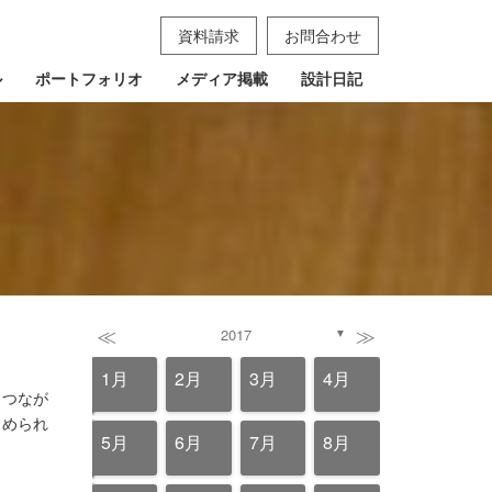
資料請求
お問合わせ
ル
ポートフォリオ
メディア掲載
設計日記
≪
≫
2017
▼
4月
4月
4月
4月
4月
4月
4月
4月
4月
4月
4月
4月
4月
4月
4月
4月
4月
1月
2月
3月
4月
とつなが
とめられ
8月
8月
8月
8月
8月
8月
8月
8月
8月
8月
8月
8月
8月
8月
8月
8月
8月
5月
6月
7月
8月