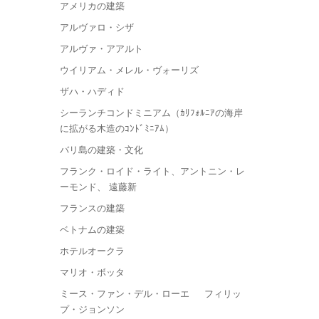
アメリカの建築
アルヴァロ・シザ
アルヴァ・アアルト
ウイリアム・メレル・ヴォーリズ
ザハ・ハディド
シーランチコンドミニアム（ｶﾘﾌｫﾙﾆｱの海岸
に拡がる木造のｺﾝﾄﾞﾐﾆｱﾑ）
バリ島の建築・文化
フランク・ロイド・ライト、アントニン・レ
ーモンド、 遠藤新
フランスの建築
ベトナムの建築
ホテルオークラ
マリオ・ボッタ
ミース・ファン・デル・ローエ フィリッ
プ・ジョンソン