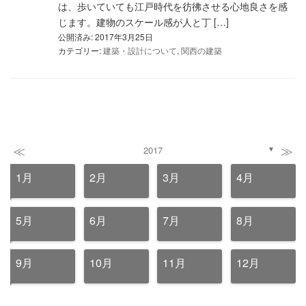
は、歩いていても江戸時代を彷彿させる心地良さを感
じます。建物のスケール感が人と丁 […]
公開済み: 2017年3月25日
カテゴリー:
建築・設計について
,
関西の建築
≪
≫
2017
▼
1月
2月
3月
4月
5月
6月
7月
8月
9月
10月
11月
12月