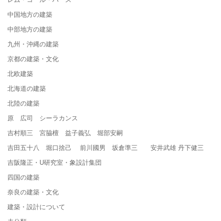
中国地方の建築
中部地方の建築
九州・沖縄の建築
京都の建築・文化
北欧建築
北海道の建築
北陸の建築
原 広司 シーラカンス
吉村順三 宮脇檀 益子義弘 堀部安嗣
吉田五十八 堀口捨己 前川國男 坂倉準三 安井武雄 丹下健三
吉阪隆正・U研究室・象設計集団
四国の建築
奈良の建築・文化
建築・設計について