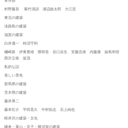
未分類
村野藤吾 菊竹清訓 浦辺鎮太郎 大江宏
東北の建築
淡路島の建築
滋賀の建築
白井晟一 柿沼守利
磯崎新 伊東豊雄 隈研吾 谷口吉生 安藤忠雄 内藤廣 妹島和世
西沢立衛 坂茂
私的な話
美しい景色
群馬県の建築
茨木県の建築
藤井厚二
藤本壮介 平田晃久 中村拓志 石上純也
軽井沢の建築・文化
鎌倉・葉山・逗子・横須賀の建築