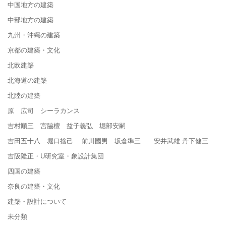
中国地方の建築
中部地方の建築
九州・沖縄の建築
京都の建築・文化
北欧建築
北海道の建築
北陸の建築
原 広司 シーラカンス
吉村順三 宮脇檀 益子義弘 堀部安嗣
吉田五十八 堀口捨己 前川國男 坂倉準三 安井武雄 丹下健三
吉阪隆正・U研究室・象設計集団
四国の建築
奈良の建築・文化
建築・設計について
未分類