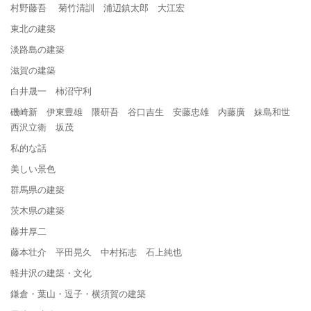
村野藤吾 菊竹清訓 浦辺鎮太郎 大江宏
東北の建築
淡路島の建築
滋賀の建築
白井晟一 柿沼守利
磯崎新 伊東豊雄 隈研吾 谷口吉生 安藤忠雄 内藤廣 妹島和世
西沢立衛 坂茂
私的な話
美しい景色
群馬県の建築
茨木県の建築
藤井厚二
藤本壮介 平田晃久 中村拓志 石上純也
軽井沢の建築・文化
鎌倉・葉山・逗子・横須賀の建築