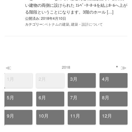
い建物の両側に設けられた ｴﾚﾍﾞｰﾀｰﾎｰﾙを結ぶﾎｰﾙへ上が
る階段ということになります。3階のホール […]
公開済み: 2018年4月10日
カテゴリー:
ベトナムの建築
,
建築・設計について
≪
≫
2018
▼
1月
2月
3月
4月
5月
6月
7月
8月
9月
10月
11月
12月