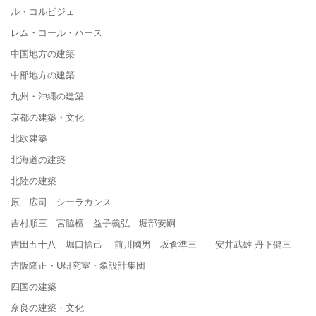
ル・コルビジェ
レム・コール・ハース
中国地方の建築
中部地方の建築
九州・沖縄の建築
京都の建築・文化
北欧建築
北海道の建築
北陸の建築
原 広司 シーラカンス
吉村順三 宮脇檀 益子義弘 堀部安嗣
吉田五十八 堀口捨己 前川國男 坂倉準三 安井武雄 丹下健三
吉阪隆正・U研究室・象設計集団
四国の建築
奈良の建築・文化