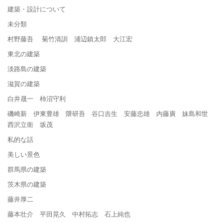
建築・設計について
未分類
村野藤吾 菊竹清訓 浦辺鎮太郎 大江宏
東北の建築
淡路島の建築
滋賀の建築
白井晟一 柿沼守利
磯崎新 伊東豊雄 隈研吾 谷口吉生 安藤忠雄 内藤廣 妹島和世
西沢立衛 坂茂
私的な話
美しい景色
群馬県の建築
茨木県の建築
藤井厚二
藤本壮介 平田晃久 中村拓志 石上純也