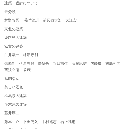
建築・設計について
未分類
村野藤吾 菊竹清訓 浦辺鎮太郎 大江宏
東北の建築
淡路島の建築
滋賀の建築
白井晟一 柿沼守利
磯崎新 伊東豊雄 隈研吾 谷口吉生 安藤忠雄 内藤廣 妹島和世
西沢立衛 坂茂
私的な話
美しい景色
群馬県の建築
茨木県の建築
藤井厚二
藤本壮介 平田晃久 中村拓志 石上純也