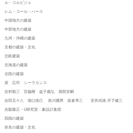
ル・コルビジェ
レム・コール・ハース
中国地方の建築
中部地方の建築
九州・沖縄の建築
京都の建築・文化
北欧建築
北海道の建築
北陸の建築
原 広司 シーラカンス
吉村順三 宮脇檀 益子義弘 堀部安嗣
吉田五十八 堀口捨己 前川國男 坂倉準三 安井武雄 丹下健三
吉阪隆正・U研究室・象設計集団
四国の建築
奈良の建築・文化