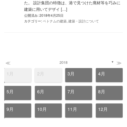
た。 設計集団の特徴は、港で見つけた廃材等を巧みに
建築に用いてデザイ […]
公開済み: 2018年4月25日
カテゴリー:
ベトナムの建築
,
建築・設計について
≪
≫
2018
▼
1月
2月
3月
4月
5月
6月
7月
8月
9月
10月
11月
12月