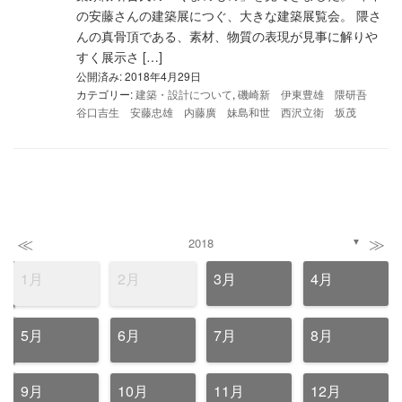
の安藤さんの建築展につぐ、大きな建築展覧会。 隈さ
んの真骨頂である、素材、物質の表現が見事に解りや
すく展示さ […]
公開済み: 2018年4月29日
カテゴリー:
建築・設計について
,
磯崎新 伊東豊雄 隈研吾
谷口吉生 安藤忠雄 内藤廣 妹島和世 西沢立衛 坂茂
≪
≫
2018
▼
1月
2月
3月
4月
5月
6月
7月
8月
9月
10月
11月
12月