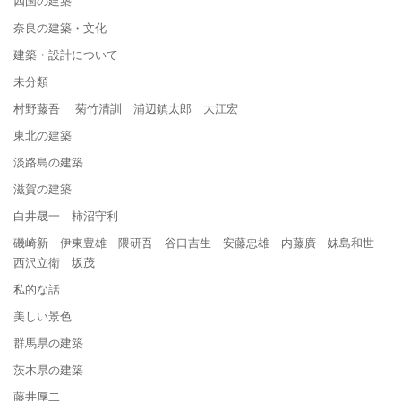
四国の建築
奈良の建築・文化
建築・設計について
未分類
村野藤吾 菊竹清訓 浦辺鎮太郎 大江宏
東北の建築
淡路島の建築
滋賀の建築
白井晟一 柿沼守利
磯崎新 伊東豊雄 隈研吾 谷口吉生 安藤忠雄 内藤廣 妹島和世
西沢立衛 坂茂
私的な話
美しい景色
群馬県の建築
茨木県の建築
藤井厚二