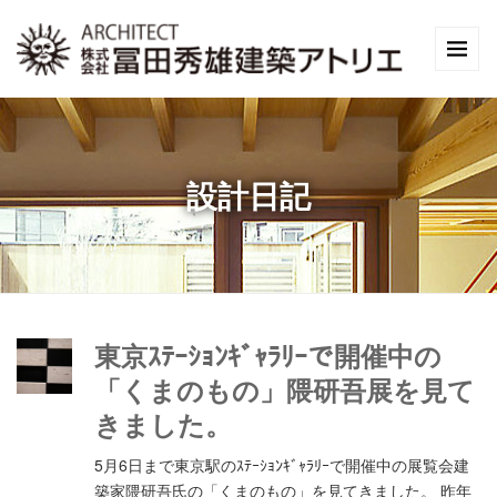
設計日記
東京ｽﾃｰｼｮﾝｷﾞｬﾗﾘｰで開催中の
「くまのもの」隈研吾展を見て
きました。
5月6日まで東京駅のｽﾃｰｼｮﾝｷﾞｬﾗﾘｰで開催中の展覧会建
築家隈研吾氏の「くまのもの」を見てきました。 昨年