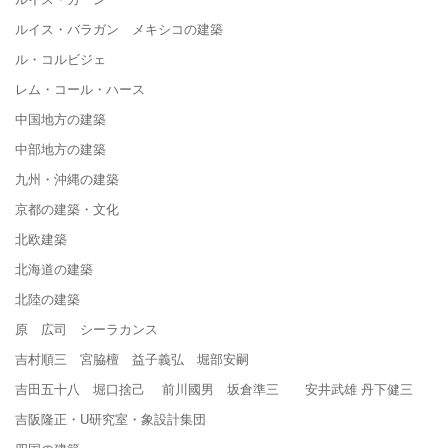
ルイス・バラガン メキシコの建築
ル・コルビジェ
レム・コール・ハース
中国地方の建築
中部地方の建築
九州・沖縄の建築
京都の建築・文化
北欧建築
北海道の建築
北陸の建築
原 広司 シーラカンス
吉村順三 宮脇檀 益子義弘 堀部安嗣
吉田五十八 堀口捨己 前川國男 坂倉準三 安井武雄 丹下健三
吉阪隆正・U研究室・象設計集団