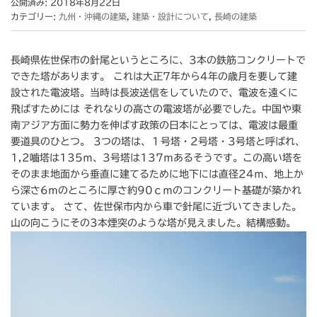
公開済み: 2018年8月22日
カテゴリー:
九州・沖縄の建築
,
建築・設計について
,
長崎の建築
長崎県佐世保市の針尾というところに、3本の鉄筋コンクリートで
できた塔があります。 これは大正7年から4年の歳月を要して建
設された電波塔。当時は長波送信をしていたので、電波を遠くに
飛ばすためには それなりの高さの電波塔が必要でした。中国や東
南アジア方面に勢力を伸ばす政策の日本にとっては、電波は最重
要道具のひとつ。 3つの塔は、１号塔・2号塔・3号塔と呼ばれ、
1,2嚙塔は135ｍ、3号塔は137ｍあるそうです。この高い塔を
そのまま地面から垂直に建てるために地下には直径24ｍ、地上か
ら深さ6ｍのところに厚さ約90ｃｍのコンクリート基礎が築かれ
ています。 さて、佐世保市内から車で針尾に近づいてきました。
山の向こうにその3本煙突のような塔が見えました。結構感動。