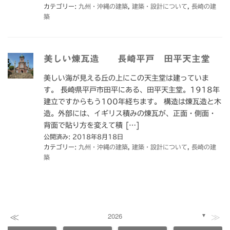
カテゴリー:
九州・沖縄の建築
,
建築・設計について
,
長崎の建
築
美しい煉瓦造 長崎平戸 田平天主堂
美しい海が見える丘の上にこの天主堂は建っていま
す。 長崎県平戸市田平にある、田平天主堂。1918年
建立ですからもう100年経ちます。 構造は煉瓦造と木
造。外部には、イギリス積みの煉瓦が、正面・側面・
背面で貼り方を変えて積 […]
公開済み: 2018年8月18日
カテゴリー:
九州・沖縄の建築
,
建築・設計について
,
長崎の建
築
≪
≫
2026
▼