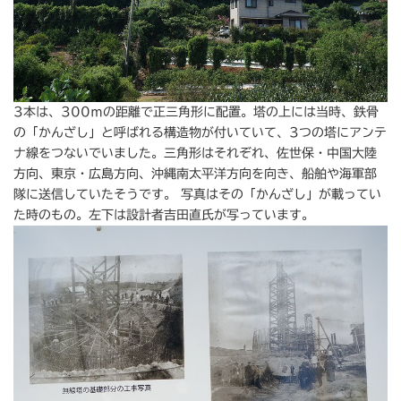
3本は、300ｍの距離で正三角形に配置。塔の上には当時、鉄骨
の「かんざし」と呼ばれる構造物が付いていて、3つの塔にアンテ
ナ線をつないでいました。三角形はそれぞれ、佐世保・中国大陸
方向、東京・広島方向、沖縄南太平洋方向を向き、船舶や海軍部
隊に送信していたそうです。 写真はその「かんざし」が載ってい
た時のもの。左下は設計者吉田直氏が写っています。