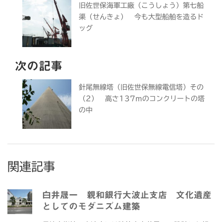
旧佐世保海軍工廠（こうしょう）第七船
渠（せんきょ） 今も大型船舶を造るド
ッグ
次の記事
針尾無線塔（旧佐世保無線電信塔）その
（2） 高さ137ｍのコンクリートの塔
の中
関連記事
白井晟一 親和銀行大波止支店 文化遺産
としてのモダニズム建築