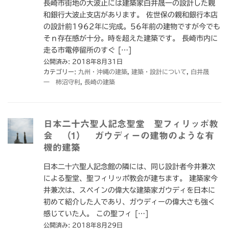
長崎市街地の大波止には建築家白井晟一の設計した親
和銀行大波止支店があります。 佐世保の親和銀行本店
の設計前1962年に完成。56年前の建物ですが今でも
そｎ存在感が十分。時を超えた建築です。 長崎市内に
走る市電停留所のすぐ […]
公開済み: 2018年8月31日
カテゴリー:
九州・沖縄の建築
,
建築・設計について
,
白井晟
一 柿沼守利
,
長崎の建築
日本二十六聖人記念聖堂 聖フィリッポ教
会 （1） ガウディーの建物のような有
機的建築
日本二十六聖人記念館の隣には、同じ設計者今井兼次
による聖堂、聖フィリッポ教会が建ちます。 建築家今
井兼次は、スペインの偉大な建築家ガウディを日本に
初めて紹介した人であり、ガウディーの偉大さも強く
感じていた人。 この聖フィ […]
公開済み: 2018年8月29日