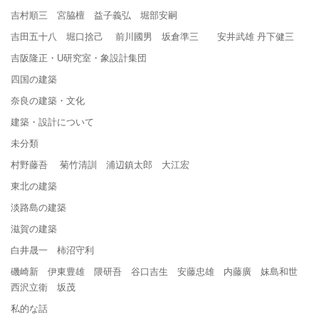
吉村順三 宮脇檀 益子義弘 堀部安嗣
吉田五十八 堀口捨己 前川國男 坂倉準三 安井武雄 丹下健三
吉阪隆正・U研究室・象設計集団
四国の建築
奈良の建築・文化
建築・設計について
未分類
村野藤吾 菊竹清訓 浦辺鎮太郎 大江宏
東北の建築
淡路島の建築
滋賀の建築
白井晟一 柿沼守利
磯崎新 伊東豊雄 隈研吾 谷口吉生 安藤忠雄 内藤廣 妹島和世
西沢立衛 坂茂
私的な話