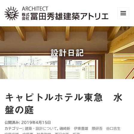
設計日記
キャピトルホテル東急 水
盤の庭
公開済み: 2019年4月15日
カテゴリー:
建築・設計について
,
磯崎新 伊東豊雄 隈研吾 谷口吉生