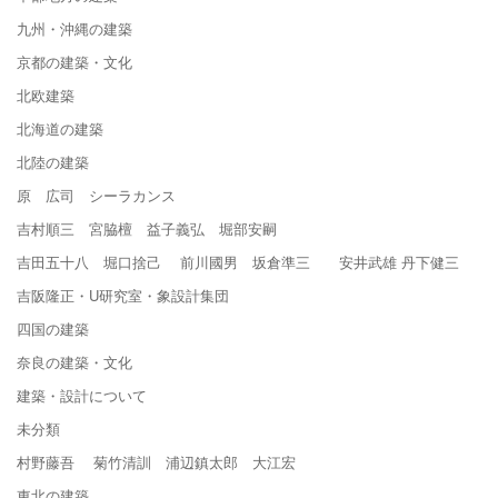
九州・沖縄の建築
京都の建築・文化
北欧建築
北海道の建築
北陸の建築
原 広司 シーラカンス
吉村順三 宮脇檀 益子義弘 堀部安嗣
吉田五十八 堀口捨己 前川國男 坂倉準三 安井武雄 丹下健三
吉阪隆正・U研究室・象設計集団
四国の建築
奈良の建築・文化
建築・設計について
未分類
村野藤吾 菊竹清訓 浦辺鎮太郎 大江宏
東北の建築