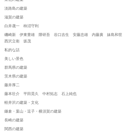
淡路島の建築
滋賀の建築
白井晟一 柿沼守利
磯崎新 伊東豊雄 隈研吾 谷口吉生 安藤忠雄 内藤廣 妹島和世
西沢立衛 坂茂
私的な話
美しい景色
群馬県の建築
茨木県の建築
藤井厚二
藤本壮介 平田晃久 中村拓志 石上純也
軽井沢の建築・文化
鎌倉・葉山・逗子・横須賀の建築
長崎の建築
関西の建築