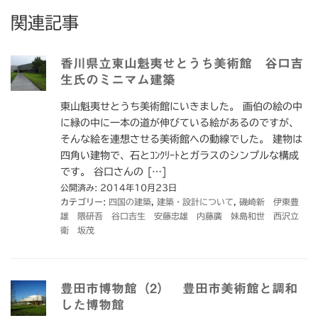
関連記事
香川県立東山魁夷せとうち美術館 谷口吉
生氏のミニマム建築
東山魁夷せとうち美術館にいきました。 画伯の絵の中
に緑の中に一本の道が伸びている絵があるのですが、
そんな絵を連想させる美術館への動線でした。 建物は
四角い建物で、石とｺﾝｸﾘｰﾄとガラスのシンプルな構成
です。 谷口さんの […]
公開済み: 2014年10月23日
カテゴリー:
四国の建築
,
建築・設計について
,
磯崎新 伊東豊
雄 隈研吾 谷口吉生 安藤忠雄 内藤廣 妹島和世 西沢立
衛 坂茂
豊田市博物館（2） 豊田市美術館と調和
した博物館