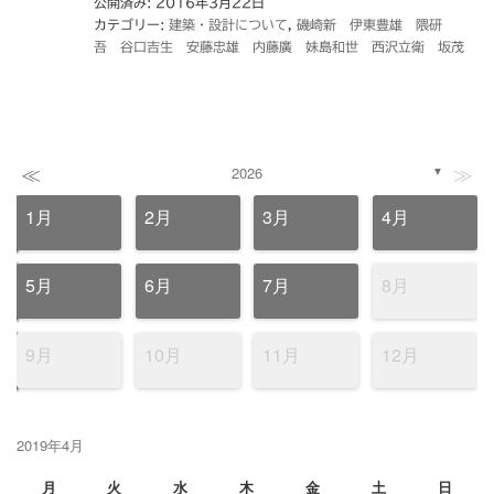
公開済み: 2016年3月22日
カテゴリー:
建築・設計について
,
磯崎新 伊東豊雄 隈研
吾 谷口吉生 安藤忠雄 内藤廣 妹島和世 西沢立衛 坂茂
≪
≫
2026
▼
1月
2月
3月
4月
5月
6月
7月
8月
9月
10月
11月
12月
2019年4月
月
火
水
木
金
土
日