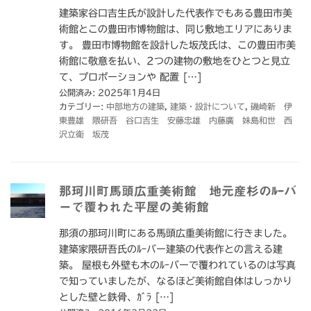
建築家谷口吉生氏が設計した代表作でもある豊田市美
術館とこの豊田市博物館は、同じ敷地エリアにありま
す。 豊田市博物館を設計した坂茂氏は、この豊田市美
術館に敬意を払い、2つの建物の敷地をひとつと見立
て、プロポーションや 配置 […]
公開済み: 2025年1月4日
カテゴリー:
中部地方の建築
,
建築・設計について
,
磯崎新 伊
東豊雄 隈研吾 谷口吉生 安藤忠雄 内藤廣 妹島和世 西
沢立衛 坂茂
那珂川町馬頭広重美術館 地元産杉のﾙｰバ
ーで覆われた平屋の美術館
那須の那珂川町にある馬頭広重美術館に行きました。
建築家隈研吾氏のﾙｰバー建築の代表作との言える建
築。 屋根も外壁も木のﾙｰバーで覆われているのは写真
で知っていましたが、なるほど美術館自体はしっかり
とした壁と鉄骨、ｶﾞﾗ […]