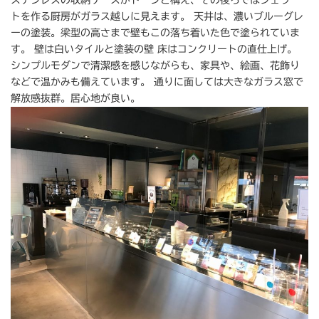
トを作る厨房がガラス越しに見えます。 天井は、濃いブルーグレ
ーの塗装。梁型の高さまで壁もこの落ち着いた色で塗られていま
す。 壁は白いタイルと塗装の壁 床はコンクリートの直仕上げ。
シンプルモダンで清潔感を感じながらも、家具や、絵画、花飾り
などで温かみも備えています。 通りに面しては大きなガラス窓で
解放感抜群。居心地が良い。