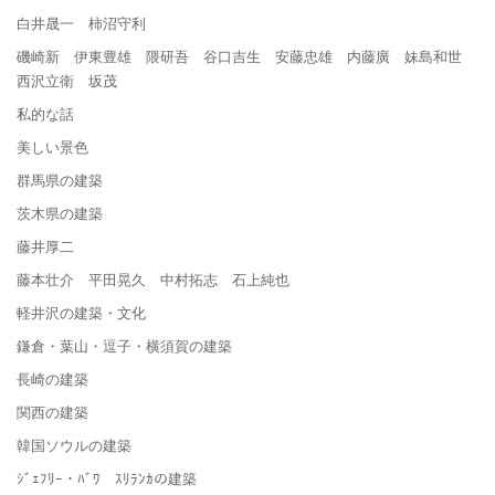
白井晟一 柿沼守利
磯崎新 伊東豊雄 隈研吾 谷口吉生 安藤忠雄 内藤廣 妹島和世
西沢立衛 坂茂
私的な話
美しい景色
群馬県の建築
茨木県の建築
藤井厚二
藤本壮介 平田晃久 中村拓志 石上純也
軽井沢の建築・文化
鎌倉・葉山・逗子・横須賀の建築
長崎の建築
関西の建築
韓国ソウルの建築
ｼﾞｪﾌﾘｰ・ﾊﾞﾜ ｽﾘﾗﾝｶの建築