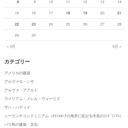
8
9
10
11
12
13
14
15
16
17
18
19
20
21
22
23
24
25
26
27
28
29
30
« 3月
5月 »
カテゴリー
アメリカの建築
アルヴァロ・シザ
アルヴァ・アアルト
ウイリアム・メレル・ヴォーリズ
ザハ・ハディド
シーランチコンドミニアム（ｶﾘﾌｫﾙﾆｱの海岸に拡がる木造のｺﾝﾄﾞﾐﾆｱﾑ）
バリ島の建築・文化