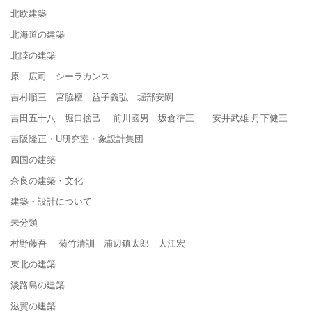
北欧建築
北海道の建築
北陸の建築
原 広司 シーラカンス
吉村順三 宮脇檀 益子義弘 堀部安嗣
吉田五十八 堀口捨己 前川國男 坂倉準三 安井武雄 丹下健三
吉阪隆正・U研究室・象設計集団
四国の建築
奈良の建築・文化
建築・設計について
未分類
村野藤吾 菊竹清訓 浦辺鎮太郎 大江宏
東北の建築
淡路島の建築
滋賀の建築