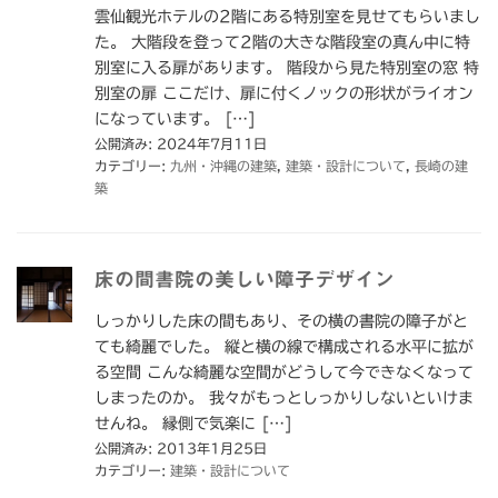
雲仙観光ホテルの2階にある特別室を見せてもらいまし
た。 大階段を登って2階の大きな階段室の真ん中に特
別室に入る扉があります。 階段から見た特別室の窓 特
別室の扉 ここだけ、扉に付くノックの形状がライオン
になっています。 […]
公開済み: 2024年7月11日
カテゴリー:
九州・沖縄の建築
,
建築・設計について
,
長崎の建
築
床の間書院の美しい障子デザイン
しっかりした床の間もあり、その横の書院の障子がと
ても綺麗でした。 縦と横の線で構成される水平に拡が
る空間 こんな綺麗な空間がどうして今できなくなって
しまったのか。 我々がもっとしっかりしないといけま
せんね。 縁側で気楽に […]
公開済み: 2013年1月25日
カテゴリー:
建築・設計について