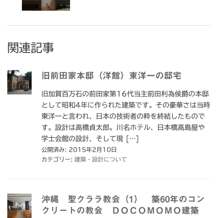
関連記事
旧前田家本邸（洋館）東洋一の邸宅
旧加賀百万石の前田家第16代当主前田利為侯爵の本邸
として昭和4年に作られた建築です。その豪華さは当時
東洋一と言われ、日本の技術者の粋を終結したもので
す。設計は高橋貞太郎。川名ホテル、日本橋高島屋や
学士会館の設計、そして現 […]
公開済み: 2015年2月10日
カテゴリー:
建築・設計について
沖縄 聖クララ教会（1） 築60年のコン
クリートの教会 ＤＯＣＯＭＯＭＯ建築