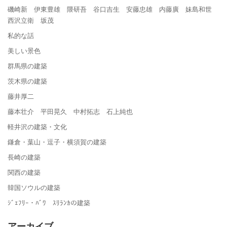
磯崎新 伊東豊雄 隈研吾 谷口吉生 安藤忠雄 内藤廣 妹島和世
西沢立衛 坂茂
私的な話
美しい景色
群馬県の建築
茨木県の建築
藤井厚二
藤本壮介 平田晃久 中村拓志 石上純也
軽井沢の建築・文化
鎌倉・葉山・逗子・横須賀の建築
長崎の建築
関西の建築
韓国ソウルの建築
ｼﾞｪﾌﾘｰ・ﾊﾞﾜ ｽﾘﾗﾝｶの建築
アーカイブ