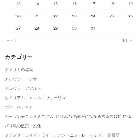
13
14
15
16
17
18
19
20
21
22
23
24
25
26
27
28
29
30
31
« 4月
6月 »
カテゴリー
アメリカの建築
アルヴァロ・シザ
アルヴァ・アアルト
ウイリアム・メレル・ヴォーリズ
ザハ・ハディド
シーランチコンドミニアム（ｶﾘﾌｫﾙﾆｱの海岸に拡がる木造のｺﾝﾄﾞﾐﾆｱﾑ）
バリ島の建築・文化
フランク・ロイド・ライト、アントニン・レーモンド、 遠藤新