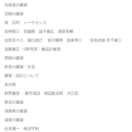
北海道の建築
北陸の建築
原 広司 シーラカンス
吉村順三 宮脇檀 益子義弘 堀部安嗣
吉田五十八 堀口捨己 前川國男 坂倉準三 安井武雄 丹下健三
吉阪隆正・U研究室・象設計集団
四国の建築
奈良の建築・文化
建築・設計について
未分類
村野藤吾 菊竹清訓 浦辺鎮太郎 大江宏
東北の建築
淡路島の建築
滋賀の建築
白井晟一 柿沼守利