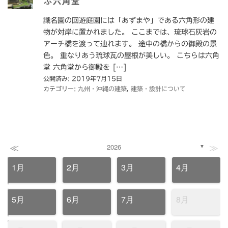
ぶ六角堂
識名園の回遊庭園には「あずまや」である六角形の建
物が対岸に置かれました。 ここまでは、琉球石灰岩の
アーチ橋を渡って辿れます。 途中の橋からの御殿の景
色。 重なりあう琉球瓦の屋根が美しい。 こちらは六角
堂 六角堂から御殿を […]
公開済み: 2019年7月15日
カテゴリー:
九州・沖縄の建築
,
建築・設計について
≪
≫
2026
▼
1月
2月
3月
4月
5月
6月
7月
8月