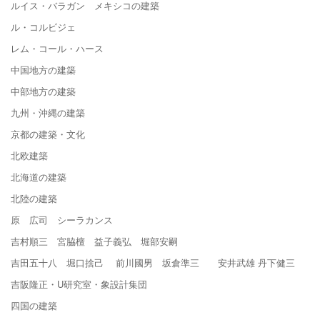
ルイス・バラガン メキシコの建築
ル・コルビジェ
レム・コール・ハース
中国地方の建築
中部地方の建築
九州・沖縄の建築
京都の建築・文化
北欧建築
北海道の建築
北陸の建築
原 広司 シーラカンス
吉村順三 宮脇檀 益子義弘 堀部安嗣
吉田五十八 堀口捨己 前川國男 坂倉準三 安井武雄 丹下健三
吉阪隆正・U研究室・象設計集団
四国の建築