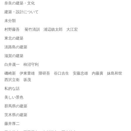
奈良の建築・文化
建築・設計について
未分類
村野藤吾 菊竹清訓 浦辺鎮太郎 大江宏
東北の建築
淡路島の建築
滋賀の建築
白井晟一 柿沼守利
磯崎新 伊東豊雄 隈研吾 谷口吉生 安藤忠雄 内藤廣 妹島和世
西沢立衛 坂茂
私的な話
美しい景色
群馬県の建築
茨木県の建築
藤井厚二