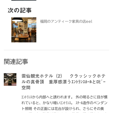
次の記事
福岡のアンティーク家具の店eel
関連記事
雲仙観光ホテル（2） クラッシックホテ
ルの真骨頂 重厚感漂うｴﾝﾄﾗﾝｽﾎｰﾙとﾛﾋﾞｰ
空間
ｴﾝﾄﾗﾝｽから内部へと誘われます。 外の明るさに目が慣
れていると、かなり暗いｴﾝﾄﾗﾝｽ。 ｽﾁｰﾙ造作のペンダン
ト照明 その正面には花台が設けられ、さらにその奥