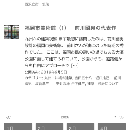
西沢立衛 坂茂
福岡市美術館（1） 前川國男の代表作
九州への建築視察 まず最初に訪問したのは、前川國男
設計の福岡市美術館。 前川さんが油にのった時期の秀
作でした。 ここは、福岡市民の憩いの場でもある大濠
公園に面して建てられていて、公園からも、道路側か
らも自由にアプローチで […]
公開済み: 2019年9月5日
カテゴリー:
九州・沖縄の建築
,
吉田五十八 堀口捨己 前川
國男 坂倉準三 安井武雄 丹下健三
,
建築・設計について
≪
≫
2026
▼
1月
2月
3月
4月