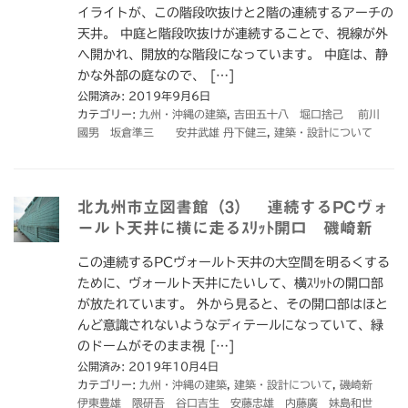
イライトが、この階段吹抜けと2階の連続するアーチの
天井。 中庭と階段吹抜けが連続することで、視線が外
へ開かれ、開放的な階段になっています。 中庭は、静
かな外部の庭なので、 […]
公開済み: 2019年9月6日
カテゴリー:
九州・沖縄の建築
,
吉田五十八 堀口捨己 前川
國男 坂倉準三 安井武雄 丹下健三
,
建築・設計について
北九州市立図書館（3） 連続するPCヴォ
ールト天井に横に走るｽﾘｯﾄ開口 磯崎新
この連続するPCヴォールト天井の大空間を明るくする
ために、ヴォールト天井にたいして、横ｽﾘｯﾄの開口部
が放たれています。 外から見ると、その開口部はほと
んど意識されないようなディテールになっていて、緑
のドームがそのまま視 […]
公開済み: 2019年10月4日
カテゴリー:
九州・沖縄の建築
,
建築・設計について
,
磯崎新
伊東豊雄 隈研吾 谷口吉生 安藤忠雄 内藤廣 妹島和世