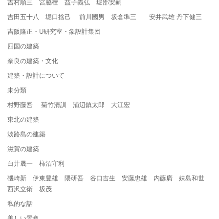
吉村順三 宮脇檀 益子義弘 堀部安嗣
吉田五十八 堀口捨己 前川國男 坂倉準三 安井武雄 丹下健三
吉阪隆正・U研究室・象設計集団
四国の建築
奈良の建築・文化
建築・設計について
未分類
村野藤吾 菊竹清訓 浦辺鎮太郎 大江宏
東北の建築
淡路島の建築
滋賀の建築
白井晟一 柿沼守利
磯崎新 伊東豊雄 隈研吾 谷口吉生 安藤忠雄 内藤廣 妹島和世
西沢立衛 坂茂
私的な話
美しい景色