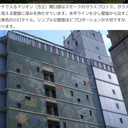
ッチで入るマリオン（方立）開口部はスモークのガラスブロック。ガラ
に見える壁面に深みを持たせています。水平ラインも少し壁面から出す
は紫色の小口タイル。シンプルな壁面ほどプロポーションが大切ですが
なります。