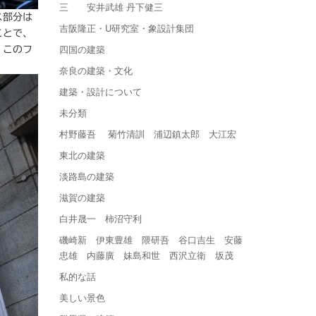
三 安井武雄 丹下健三
ス部分は
吉阪隆正・U研究室・象設計集団
ことで、
四国の建築
、このフ
奈良の建築・文化
建築・設計について
未分類
村野藤吾 菊竹清訓 浦辺鎮太郎 大江宏
東北の建築
淡路島の建築
滋賀の建築
白井晟一 柿沼守利
磯崎新 伊東豊雄 隈研吾 谷口吉生 安藤
忠雄 内藤廣 妹島和世 西沢立衛 坂茂
私的な話
美しい景色