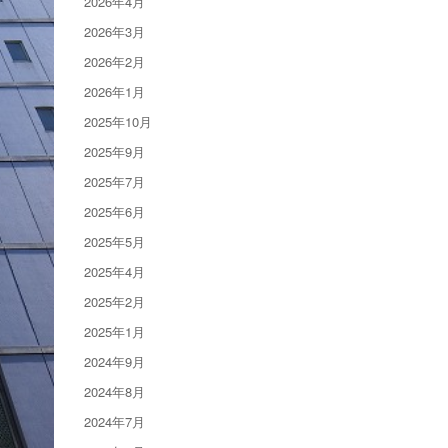
2026年4月
2026年3月
2026年2月
2026年1月
2025年10月
2025年9月
2025年7月
2025年6月
2025年5月
2025年4月
2025年2月
2025年1月
2024年9月
2024年8月
2024年7月