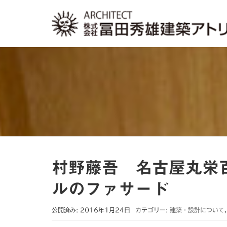
村野藤吾 名古屋丸栄
ルのファサード
公開済み: 2016年1月24日
カテゴリー:
建築・設計について