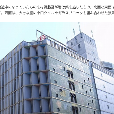
9月
9月
9月
9月
9月
9月
9月
9月
9月
9月
9月
9月
9月
9月
9月
9月
9月
10月
10月
10月
10月
10月
10月
10月
10月
10月
10月
10月
10月
10月
10月
10月
10月
10月
11月
11月
11月
11月
11月
11月
11月
11月
11月
11月
11月
11月
11月
11月
11月
11月
11月
設途中になっていたものを村野藤吾が増改築を施したもの。北面と東面
ド。西面は、大きな壁に小口タイルやガラスブロックを組み合わせた装