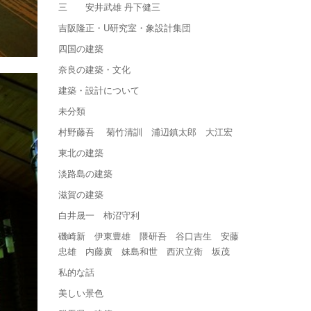
三 安井武雄 丹下健三
吉阪隆正・U研究室・象設計集団
四国の建築
奈良の建築・文化
建築・設計について
未分類
村野藤吾 菊竹清訓 浦辺鎮太郎 大江宏
東北の建築
淡路島の建築
滋賀の建築
白井晟一 柿沼守利
磯崎新 伊東豊雄 隈研吾 谷口吉生 安藤
忠雄 内藤廣 妹島和世 西沢立衛 坂茂
私的な話
美しい景色