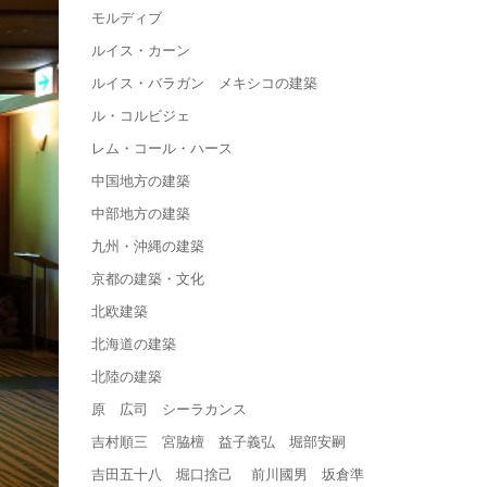
モルディブ
ルイス・カーン
ルイス・バラガン メキシコの建築
ル・コルビジェ
レム・コール・ハース
中国地方の建築
中部地方の建築
九州・沖縄の建築
京都の建築・文化
北欧建築
北海道の建築
北陸の建築
原 広司 シーラカンス
吉村順三 宮脇檀 益子義弘 堀部安嗣
吉田五十八 堀口捨己 前川國男 坂倉準