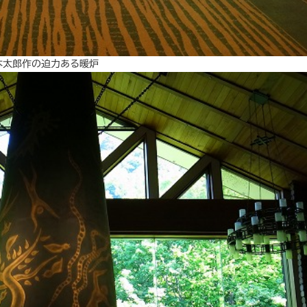
本太郎作の迫力ある暖炉