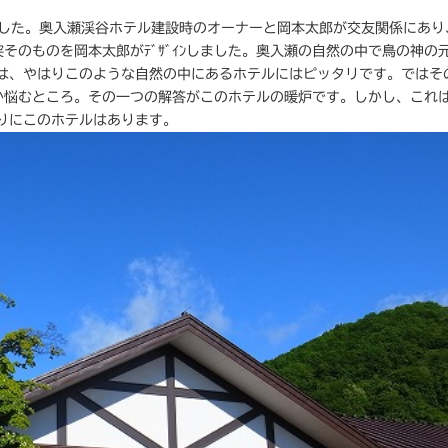
9月
9月
9月
9月
9月
9月
9月
9月
9月
9月
9月
9月
9月
9月
9月
9月
9月
10月
10月
10月
10月
10月
10月
10月
10月
10月
10月
10月
10月
10月
10月
10月
10月
10月
11月
11月
11月
11月
11月
11月
11月
11月
11月
11月
11月
11月
11月
11月
11月
11月
11月
きました。奥入瀬渓谷ホテル建設時のオーナーと岡本太郎が交友関係にあり
そのものを岡本太郎がﾃﾞｻﾞｲﾝしました。奥入瀬の自然の中で鳥の神の
炉は、やはりこのような自然の中にあるホテルにはピッタリです。ではそ
か悩むところ。その一つの解答がこのホテルの暖炉です。しかし、これ
りにこのホテルはあります。