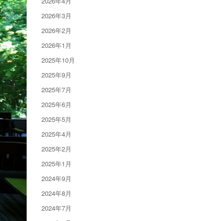
2026年4月
2026年3月
2026年2月
2026年1月
2025年10月
2025年9月
2025年7月
2025年6月
2025年5月
2025年4月
2025年2月
2025年1月
2024年9月
2024年8月
2024年7月