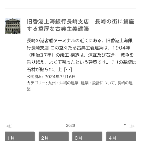
旧香港上海銀行長崎支店 長崎の街に鎮座
する重厚な古典主義建築
長崎の港客船ターミナルの近くにある、旧香港上海銀
行長崎支店 この堂々たる古典主義建築は、1904年
（明治37年）の竣工 構造は、煉瓦及び石造。 戦争を
乗り越え、よくぞ残ったという建築です。 ｱｰﾁの基壇は
石材が貼られ、上 […]
公開済み: 2024年7月16日
カテゴリー:
九州・沖縄の建築
,
建築・設計について
,
長崎の建
築
≪
≫
2026
▼
1月
2月
3月
4月