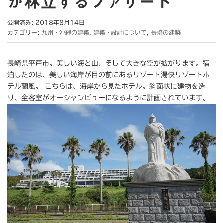
が林立するファサード
公開済み: 2018年8月14日
カテゴリー:
九州・沖縄の建築
,
建築・設計について
,
長崎の建築
長崎県平戸市。美しい海と山、そして大きな空が拡がります。宿
泊したのは、美しい海岸が目の前にあるリゾート湯快リゾートホ
テル蘭風。 こちらは、海岸から見たホテル。斜面状に建物を造
り、全客室がオーシャンビューになるように計画されています。