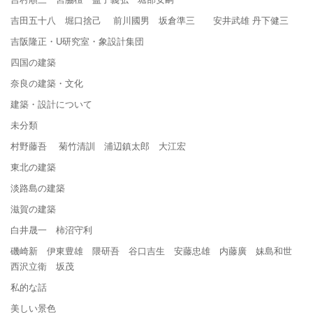
吉田五十八 堀口捨己 前川國男 坂倉準三 安井武雄 丹下健三
吉阪隆正・U研究室・象設計集団
四国の建築
奈良の建築・文化
建築・設計について
未分類
村野藤吾 菊竹清訓 浦辺鎮太郎 大江宏
東北の建築
淡路島の建築
滋賀の建築
白井晟一 柿沼守利
磯崎新 伊東豊雄 隈研吾 谷口吉生 安藤忠雄 内藤廣 妹島和世
西沢立衛 坂茂
私的な話
美しい景色