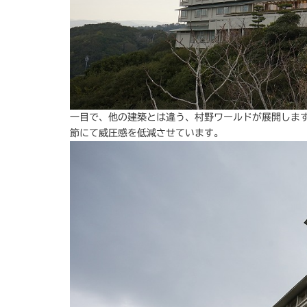
一目で、他の建築とは違う、村野ワールドが展開しま
節にて威圧感を低減させています。