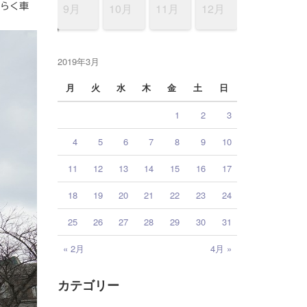
12月
12月
12月
12月
12月
12月
12月
12月
12月
12月
12月
12月
12月
12月
12月
12月
12月
9月
10月
11月
12月
ばらく車
2019年3月
月
火
水
木
金
土
日
1
2
3
4
5
6
7
8
9
10
11
12
13
14
15
16
17
18
19
20
21
22
23
24
25
26
27
28
29
30
31
« 2月
4月 »
カテゴリー