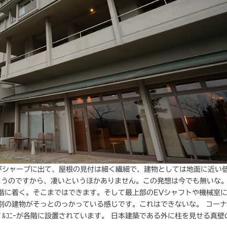
がシャープに出て、屋根の見付は細く繊細で、建物としては地面に近い
しまうのですから、凄いというほかありません。この発想は今でも無いな。
階に着く。そこまではできます。そして最上部のEVシャフトや機械室
別の建物がそっとのっかっている感じです。これはできないな。 コー
ﾙｺﾆｰが各階に設置されています。 日本建築である外に柱を見せる真壁