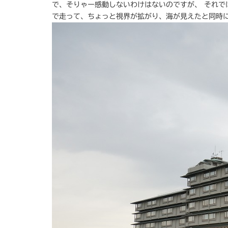
で、そりゃー感動しないわけはないのですが、 それで
で走って、ちょっと視界が拡がり、海が見えたと同時