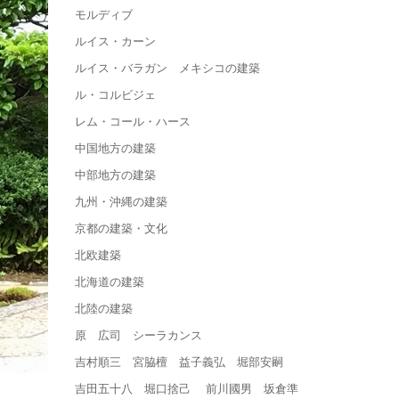
モルディブ
ルイス・カーン
ルイス・バラガン メキシコの建築
ル・コルビジェ
レム・コール・ハース
中国地方の建築
中部地方の建築
九州・沖縄の建築
京都の建築・文化
北欧建築
北海道の建築
北陸の建築
原 広司 シーラカンス
吉村順三 宮脇檀 益子義弘 堀部安嗣
吉田五十八 堀口捨己 前川國男 坂倉準