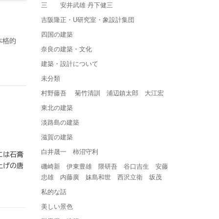
三 安井武雄 丹下健三
吉阪隆正・U研究室・象設計集団
四国の建築
本格的
奈良の建築・文化
建築・設計について
未分類
村野藤吾 菊竹清訓 浦辺鎮太郎 大江宏
東北の建築
淡路島の建築
滋賀の建築
白井晟一 柿沼守利
には石膏
磯崎新 伊東豊雄 隈研吾 谷口吉生 安藤
上げの唐
忠雄 内藤廣 妹島和世 西沢立衛 坂茂
私的な話
美しい景色