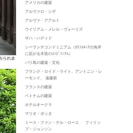
アメリカの建築
アルヴァロ・シザ
アルヴァ・アアルト
ウイリアム・メレル・ヴォーリズ
ザハ・ハディド
シーランチコンドミニアム（ｶﾘﾌｫﾙﾆｱの海岸
に拡がる木造のｺﾝﾄﾞﾐﾆｱﾑ）
おられま
バリ島の建築・文化
フランク・ロイド・ライト、アントニン・レ
ーモンド、 遠藤新
フランスの建築
ベトナムの建築
ホテルオークラ
マリオ・ボッタ
ミース・ファン・デル・ローエ フィリッ
プ・ジョンソン