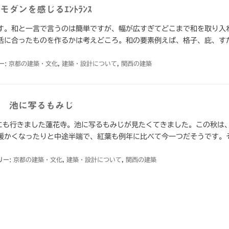
ダンを感じるｴﾝﾄﾗﾝｽ
す。和と一言で言うのは簡単ですが、幅が広すぎてどこまで和を取り入
活に合ったものを作るかは考えどころ。和の要素例えば、格子、庇、す
ー:
京都の建築・文化
,
建築・設計について
,
関西の建築
 池に写るもみじ
にも行きました蓮花寺。池に写るもみじが見たくてきました。この秋は
暖かくなったりと中途半端で、紅葉も例年に比べて今一つだそうです。
リー:
京都の建築・文化
,
建築・設計について
,
関西の建築