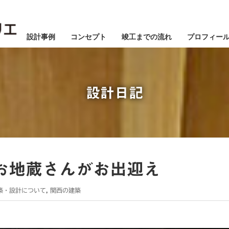
設計事例
コンセプト
竣工までの流れ
プロフィー
設計日記
お地蔵さんがお出迎え
1月
1月
1月
1月
1月
1月
1月
1月
1月
1月
1月
1月
1月
1月
1月
1月
1月
2月
2月
2月
2月
2月
2月
2月
2月
2月
2月
2月
2月
2月
2月
2月
2月
2月
3月
3月
3月
3月
3月
3月
3月
3月
3月
3月
3月
3月
3月
3月
3月
3月
3月
築・設計について
,
関西の建築
5月
5月
5月
5月
5月
5月
5月
5月
5月
5月
5月
5月
5月
5月
5月
5月
5月
6月
6月
6月
6月
6月
6月
6月
6月
6月
6月
6月
6月
6月
6月
6月
6月
6月
7月
7月
7月
7月
7月
7月
7月
7月
7月
7月
7月
7月
7月
7月
7月
7月
7月