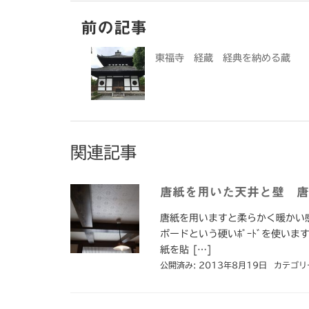
前の記事
東福寺 経蔵 経典を納める蔵
関連記事
唐紙を用いた天井と壁 唐長
唐紙を用いますと柔らかく暖かい感
ボードという硬いﾎﾞｰﾄﾞを使い
紙を貼 […]
公開済み: 2013年8月19日
カテゴリ