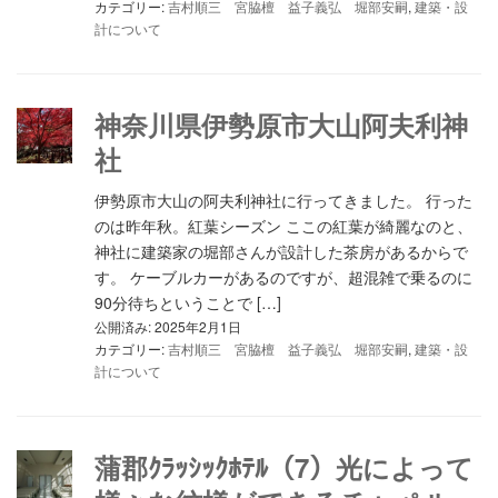
カテゴリー:
吉村順三 宮脇檀 益子義弘 堀部安嗣
,
建築・設
計について
神奈川県伊勢原市大山阿夫利神
社
伊勢原市大山の阿夫利神社に行ってきました。 行った
のは昨年秋。紅葉シーズン ここの紅葉が綺麗なのと、
神社に建築家の堀部さんが設計した茶房があるからで
す。 ケーブルカーがあるのですが、超混雑で乗るのに
90分待ちということで […]
公開済み: 2025年2月1日
カテゴリー:
吉村順三 宮脇檀 益子義弘 堀部安嗣
,
建築・設
計について
蒲郡ｸﾗｯｼｯｸﾎﾃﾙ（7）光によって