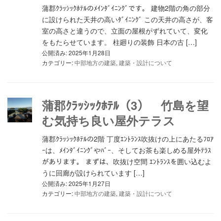
蒲郡ｸﾗｯｼｯｸﾎﾃﾙのﾒｲﾝﾀﾞｲﾆﾝｸﾞです。 建物2階の角の部分
に設けられた天井の高いﾀﾞｲﾆﾝｸﾞ この天井の高さが、客
室の高さと違うので、立面の屋根がずれていて、変化
をもたらせています。 柱廻りの装飾 日本の古 […]
公開済み: 2025年1月28日
カテゴリー:
中部地方の建築
,
建築・設計について
蒲郡ｸﾗｯｼｯｸﾎﾃﾙ（3） 竹島を望
む気持ち良い屋外テラス
蒲郡ｸﾗｯｼｯｸﾎﾃﾙの2階 丁度ｴﾝﾄﾗﾝｽ吹抜けの上にあたるﾌﾛｱ
ｰは、ﾒｲﾝﾀﾞｲﾆﾝｸﾞやﾊﾞｰ、そしてお茶も楽しめる屋外ﾃﾗｽ
があります。 まずは、吹抜け空間 ｴﾝﾄﾗﾝｽを囲い込むよ
うに回廊が設けられています […]
公開済み: 2025年1月27日
カテゴリー:
中部地方の建築
,
建築・設計について