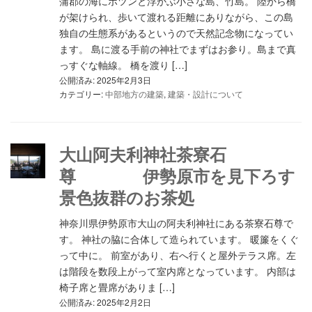
蒲郡の海にポツンと浮かぶ小さな島、竹島。 陸から橋
が架けられ、歩いて渡れる距離にありながら、この島
独自の生態系があるというので天然記念物になってい
ます。 島に渡る手前の神社でまずはお参り。島まで真
っすぐな軸線。 橋を渡り […]
公開済み: 2025年2月3日
カテゴリー:
中部地方の建築
,
建築・設計について
大山阿夫利神社茶寮石
尊 伊勢原市を見下ろす
景色抜群のお茶処
神奈川県伊勢原市大山の阿夫利神社にある茶寮石尊で
す。 神社の脇に合体して造られています。 暖簾をくぐ
って中に。 前室があり、右へ行くと屋外テラス席。左
は階段を数段上がって室内席となっています。 内部は
椅子席と畳席がありま […]
公開済み: 2025年2月2日