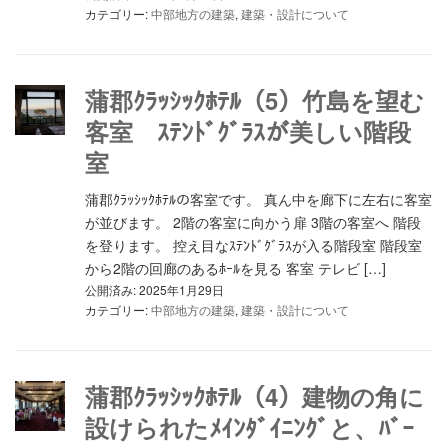
カテゴリー:
中部地方の建築
,
建築・設計について
蒲郡ｸﾗｯｼｯｸﾎﾃﾙ（5）竹島を望む
客室 ｽﾃﾝﾄﾞｸﾞﾗｽが美しい階段
室
蒲郡ｸﾗｯｼｯｸﾎﾃﾙの客室です。 真ん中を廊下に左右に客室
が並びます。 2階の客室に向かう扉 3階の客室へ 階段
を登ります。 控え目なｽﾃﾝﾄﾞｸﾞﾗｽが入る階段室 階段室
から2階の回廊のあるﾎｰﾙを見る 客室 テレビ […]
公開済み: 2025年1月29日
カテゴリー:
中部地方の建築
,
建築・設計について
蒲郡ｸﾗｯｼｯｸﾎﾃﾙ（4）建物の角に
設けられたﾒｲﾝﾀﾞｲﾆﾝｸﾞと、ﾊﾞｰ