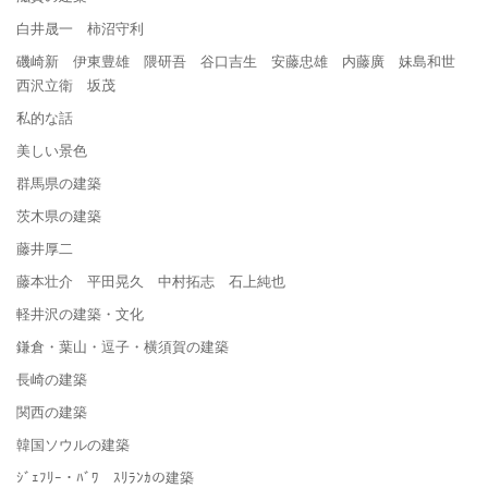
白井晟一 柿沼守利
磯崎新 伊東豊雄 隈研吾 谷口吉生 安藤忠雄 内藤廣 妹島和世
西沢立衛 坂茂
私的な話
美しい景色
群馬県の建築
茨木県の建築
藤井厚二
藤本壮介 平田晃久 中村拓志 石上純也
軽井沢の建築・文化
鎌倉・葉山・逗子・横須賀の建築
長崎の建築
関西の建築
韓国ソウルの建築
ｼﾞｪﾌﾘｰ・ﾊﾞﾜ ｽﾘﾗﾝｶの建築