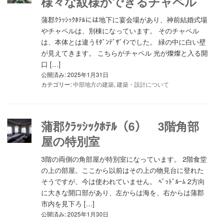
様々な紋様ができるチャペル
蒲郡ｸﾗｯｼｯｸﾎﾃﾙには地下に宴会場があり、神前結婚式場
やチャペルは、別棟になっています。 そのチャペル
は、本体とは違うﾓﾀﾞﾝﾃﾞｻﾞｲﾝでした。 緑の中に白い壁
が見えてきます。 こちらがチャペル 光が燦燦と入る開
口 […]
公開済み: 2025年1月31日
カテゴリー:
中部地方の建築
,
建築・設計について
蒲郡ｸﾗｯｼｯｸﾎﾃﾙ（6） 3階角部
屋の特別室
3階の両側の角部屋が特別室になっています。 2階食堂
の上の部屋。ここから以前はその上の物見台に登れた
そうですが、今は使われていません。 ﾍﾞｯﾄﾞﾙｰﾑ 2方向
に大きな開口部があり、左からは海を、右からは蒲郡
市内を見下ろ […]
公開済み: 2025年1月30日