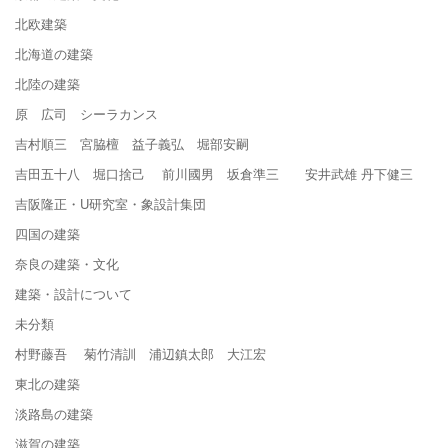
北欧建築
北海道の建築
北陸の建築
原 広司 シーラカンス
吉村順三 宮脇檀 益子義弘 堀部安嗣
吉田五十八 堀口捨己 前川國男 坂倉準三 安井武雄 丹下健三
吉阪隆正・U研究室・象設計集団
四国の建築
奈良の建築・文化
建築・設計について
未分類
村野藤吾 菊竹清訓 浦辺鎮太郎 大江宏
東北の建築
淡路島の建築
滋賀の建築