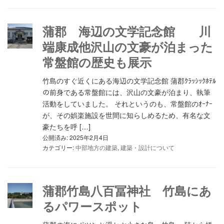
蒲郡 海辺の文学記念館 川
端康成他沢山の文豪が泊まった
常盤館の歴史も展示
竹島のすぐ近くにある海辺の文学記念館 蒲郡ｸﾗｯｼｯｸﾎﾃﾙ
の前身である常盤館には、沢山の文豪が泊まり、執筆
活動をしていました。 それというのも、常盤館のｵｰﾅｰ
が、その娯楽施設を世間に知らしめるため、有名な文
豪たちを呼 […]
公開済み: 2025年2月4日
カテゴリー:
中部地方の建築
,
建築・設計について
蒲郡竹島八百冨神社 竹島にあ
るパワースポット