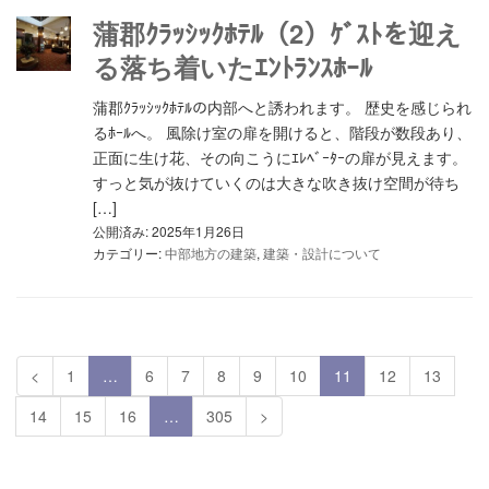
蒲郡ｸﾗｯｼｯｸﾎﾃﾙ（2）ｹﾞｽﾄを迎え
る落ち着いたｴﾝﾄﾗﾝｽﾎｰﾙ
蒲郡ｸﾗｯｼｯｸﾎﾃﾙの内部へと誘われます。 歴史を感じられ
るﾎｰﾙへ。 風除け室の扉を開けると、階段が数段あり、
正面に生け花、その向こうにｴﾚﾍﾞｰﾀｰの扉が見えます。
すっと気が抜けていくのは大きな吹き抜け空間が待ち
[…]
公開済み: 2025年1月26日
カテゴリー:
中部地方の建築
,
建築・設計について
<
1
…
6
7
8
9
10
11
12
13
14
15
16
…
305
>