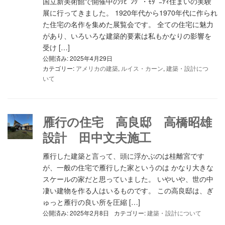
国立新美術館で開催中のﾘﾋﾞﾝｸﾞ・ﾓﾀﾞﾆﾃｨ住まいの実験
展に行ってきました。 1920年代から1970年代に作られ
た住宅の名作を集めた展覧会です。 全ての住宅に魅力
があり、いろいろな建築的要素は私もかなりの影響を
受け […]
公開済み: 2025年4月29日
カテゴリー:
アメリカの建築
,
ルイス・カーン
,
建築・設計につ
いて
雁行の住宅 高良邸 高橋昭雄
設計 田中文夫施工
雁行した建築と言って、頭に浮かぶのは桂離宮です
が、一般の住宅で雁行した家というのは かなり大きな
スケールの家だと思っていました。 いやいや、世の中
凄い建物を作る人はいるものです。 この高良邸は、ぎ
ゅっと雁行の良い所を圧縮 […]
公開済み: 2025年2月8日
カテゴリー:
建築・設計について