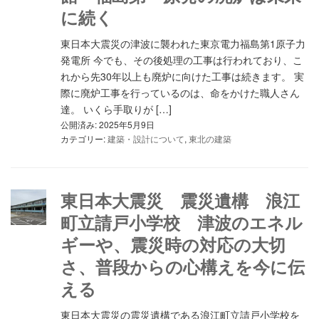
に続く
東日本大震災の津波に襲われた東京電力福島第1原子力
発電所 今でも、その後処理の工事は行われており、こ
れから先30年以上も廃炉に向けた工事は続きます。 実
際に廃炉工事を行っているのは、命をかけた職人さん
達。 いくら手取りが […]
公開済み: 2025年5月9日
カテゴリー:
建築・設計について
,
東北の建築
東日本大震災 震災遺構 浪江
町立請戸小学校 津波のエネル
ギーや、震災時の対応の大切
さ、普段からの心構えを今に伝
える
東日本大震災の震災遺構である浪江町立請戸小学校を