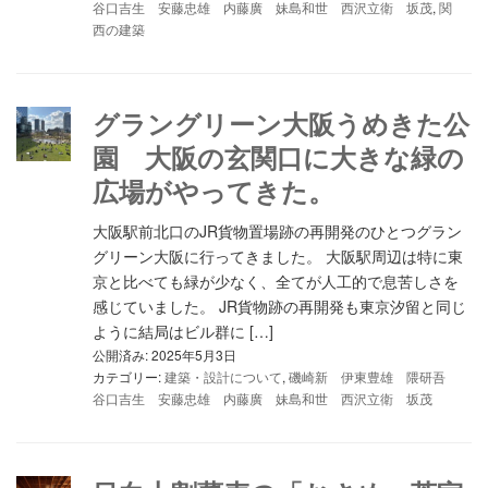
谷口吉生 安藤忠雄 内藤廣 妹島和世 西沢立衛 坂茂
,
関
西の建築
グラングリーン大阪うめきた公
園 大阪の玄関口に大きな緑の
広場がやってきた。
大阪駅前北口のJR貨物置場跡の再開発のひとつグラン
グリーン大阪に行ってきました。 大阪駅周辺は特に東
京と比べても緑が少なく、全てが人工的で息苦しさを
感じていました。 JR貨物跡の再開発も東京汐留と同じ
ように結局はビル群に […]
公開済み: 2025年5月3日
カテゴリー:
建築・設計について
,
磯崎新 伊東豊雄 隈研吾
谷口吉生 安藤忠雄 内藤廣 妹島和世 西沢立衛 坂茂