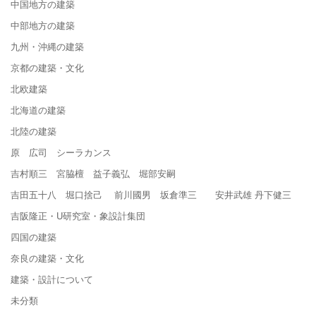
中国地方の建築
中部地方の建築
九州・沖縄の建築
京都の建築・文化
北欧建築
北海道の建築
北陸の建築
原 広司 シーラカンス
吉村順三 宮脇檀 益子義弘 堀部安嗣
吉田五十八 堀口捨己 前川國男 坂倉準三 安井武雄 丹下健三
吉阪隆正・U研究室・象設計集団
四国の建築
奈良の建築・文化
建築・設計について
未分類