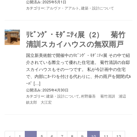
公開済み: 2025年5月1日
カテゴリー:
アルヴァ・アアルト
,
建築・設計について
ﾘﾋﾞﾝｸﾞ・ﾓﾀﾞﾆﾃｨ展（2） 菊竹
清訓スカイハウスの無双雨戸
国立新美術館で開催中のﾘﾋﾞﾝｸﾞ・ﾓﾀﾞﾆﾃｨ展 その中で紹
介されている際立って優れた住宅達。 菊竹清訓の自邸
スカイハウスもその一つです。 私が今計画中の住宅
で、内部にｶｰﾃﾝを付ける代わりに、外の雨戸を開閉式ﾙ
ｰﾊﾞ […]
公開済み: 2025年4月30日
カテゴリー:
建築・設計について
,
村野藤吾 菊竹清訓 浦辺
鎮太郎 大江宏
<
1
…
5
6
7
8
9
10
11
12