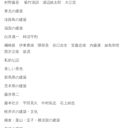
村野藤吾 菊竹清訓 浦辺鎮太郎 大江宏
東北の建築
淡路島の建築
滋賀の建築
白井晟一 柿沼守利
磯崎新 伊東豊雄 隈研吾 谷口吉生 安藤忠雄 内藤廣 妹島和世
西沢立衛 坂茂
私的な話
美しい景色
群馬県の建築
茨木県の建築
藤井厚二
藤本壮介 平田晃久 中村拓志 石上純也
軽井沢の建築・文化
鎌倉・葉山・逗子・横須賀の建築