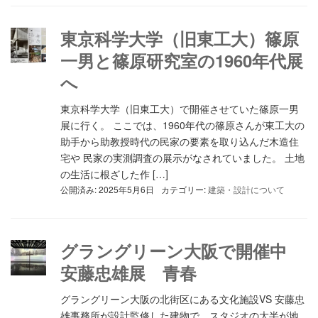
東京科学大学（旧東工大）篠原
一男と篠原研究室の1960年代展
へ
東京科学大学（旧東工大）で開催させていた篠原一男
展に行く。 ここでは、1960年代の篠原さんが東工大の
助手から助教授時代の民家の要素を取り込んだ木造住
宅や 民家の実測調査の展示がなされていました。 土地
の生活に根ざした作 […]
公開済み: 2025年5月6日
カテゴリー:
建築・設計について
グラングリーン大阪で開催中
安藤忠雄展 青春
グラングリーン大阪の北街区にある文化施設VS 安藤忠
雄事務所が設計監修した建物で、スタジオの大半が地