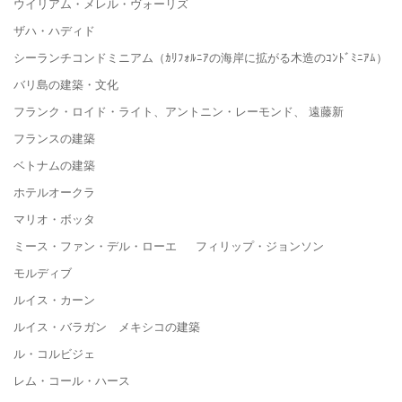
ウイリアム・メレル・ヴォーリズ
ザハ・ハディド
シーランチコンドミニアム（ｶﾘﾌｫﾙﾆｱの海岸に拡がる木造のｺﾝﾄﾞﾐﾆｱﾑ）
バリ島の建築・文化
フランク・ロイド・ライト、アントニン・レーモンド、 遠藤新
フランスの建築
ベトナムの建築
ホテルオークラ
マリオ・ボッタ
ミース・ファン・デル・ローエ フィリップ・ジョンソン
モルディブ
ルイス・カーン
ルイス・バラガン メキシコの建築
ル・コルビジェ
レム・コール・ハース