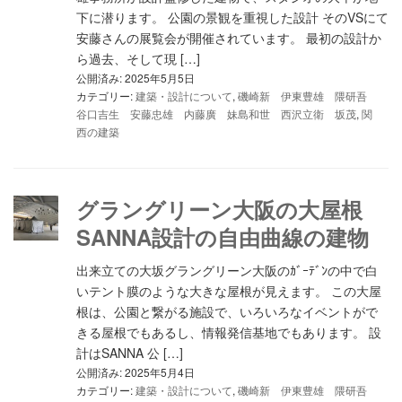
下に潜ります。 公園の景観を重視した設計 そのVSにて
安藤さんの展覧会が開催されています。 最初の設計か
ら過去、そして現 […]
公開済み: 2025年5月5日
カテゴリー:
建築・設計について
,
磯崎新 伊東豊雄 隈研吾
谷口吉生 安藤忠雄 内藤廣 妹島和世 西沢立衛 坂茂
,
関
西の建築
グラングリーン大阪の大屋根
SANNA設計の自由曲線の建物
出来立ての大坂グラングリーン大阪のｶﾞｰﾃﾞﾝの中で白
いテント膜のような大きな屋根が見えます。 この大屋
根は、公園と繋がる施設で、いろいろなイベントがで
きる屋根でもあるし、情報発信基地でもあります。 設
計はSANNA 公 […]
公開済み: 2025年5月4日
カテゴリー:
建築・設計について
,
磯崎新 伊東豊雄 隈研吾