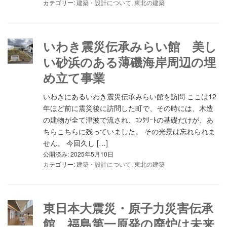
カテゴリー:
建築・設計について
,
東北の建築
いわき震災伝承みらい館 美し
い砂浜のある薄磯海岸周辺の埋
め立て事業
いわきにあるいわき震災伝承みらい館を訪問 ここは12
年ほど前に震災後に訪問した町で、その時には、木造
の建物が全て津波で流され、ｺﾝｸﾘｰﾄの基礎だけが、あ
ちらこちらに残っていました。 その光景は忘れられま
せん。 今回久し […]
公開済み: 2025年5月10日
カテゴリー:
建築・設計について
,
東北の建築
東日本大震災・原子力災害伝承
館 福島第一原発の廃炉は未来