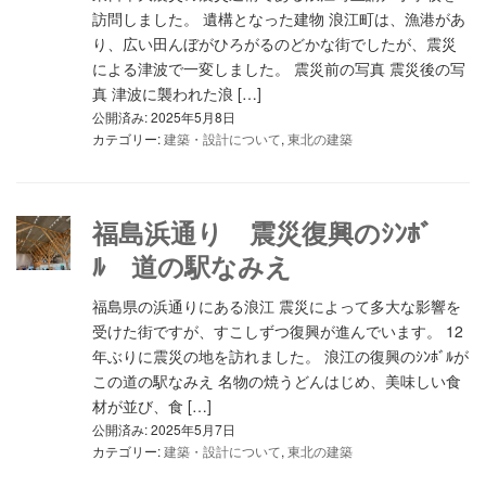
訪問しました。 遺構となった建物 浪江町は、漁港があ
り、広い田んぼがひろがるのどかな街でしたが、震災
による津波で一変しました。 震災前の写真 震災後の写
真 津波に襲われた浪 […]
公開済み: 2025年5月8日
カテゴリー:
建築・設計について
,
東北の建築
福島浜通り 震災復興のｼﾝﾎﾞ
ﾙ 道の駅なみえ
福島県の浜通りにある浪江 震災によって多大な影響を
受けた街ですが、すこしずつ復興が進んでいます。 12
年ぶりに震災の地を訪れました。 浪江の復興のｼﾝﾎﾞﾙが
この道の駅なみえ 名物の焼うどんはじめ、美味しい食
材が並び、食 […]
公開済み: 2025年5月7日
カテゴリー:
建築・設計について
,
東北の建築