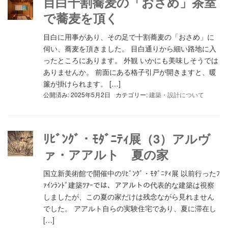
目白十割蕎麦の「おさめ」茶室
で蕎麦を頂く
目白に用事があり、その足で十割蕎麦の「おさめ」に
伺い、蕎麦を頂きました。 目白通りから細い路地に入
ったところにあります。 外観 いかにも美味しそうでは
ありませんか。 前面にある格子引戸が開きますと、暖
簾が掛けられます。 […]
公開済み: 2025年5月2日
カテゴリー:
建築・設計について
ﾘﾋﾞﾝｸﾞ・ﾓﾀﾞﾆﾃｨ展（3）アルヴ
ァ・アアルト 夏の家
国立新美術館で開催中のﾘﾋﾞﾝｸﾞ・ﾓﾀﾞﾆﾃｨ展 以前行ったﾌ
ｧｲﾝﾗﾝﾄﾞ建築ﾂｱｰでは、アアルトの代表的な建築は視察
しましたが、この夏の家だけは残念ながら見れません
でした。 アアルト自らの実験住宅であり、夏に滞在し
[…]