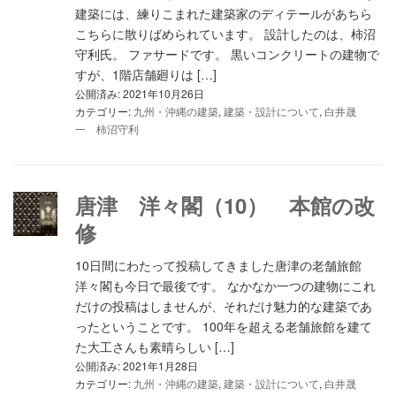
建築には、練りこまれた建築家のディテールがあちら
こちらに散りばめられています。 設計したのは、柿沼
守利氏。 ファサードです。 黒いコンクリートの建物で
すが、1階店舗廻りは […]
公開済み: 2021年10月26日
カテゴリー:
九州・沖縄の建築
,
建築・設計について
,
白井晟
一 柿沼守利
唐津 洋々閣（10） 本館の改
修
10日間にわたって投稿してきました唐津の老舗旅館
洋々閣も今日で最後です。 なかなか一つの建物にこれ
だけの投稿はしませんが、それだけ魅力的な建築であ
ったということです。 100年を超える老舗旅館を建て
た大工さんも素晴らしい […]
公開済み: 2021年1月28日
カテゴリー:
九州・沖縄の建築
,
建築・設計について
,
白井晟