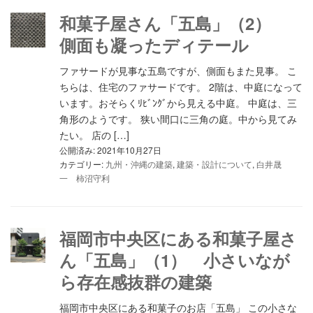
和菓子屋さん「五島」（2）
側面も凝ったディテール
ファサードが見事な五島ですが、側面もまた見事。 こ
ちらは、住宅のファサードです。 2階は、中庭になって
います。おそらくﾘﾋﾞﾝｸﾞから見える中庭。 中庭は、三
角形のようです。 狭い間口に三角の庭。中から見てみ
たい。 店の […]
公開済み: 2021年10月27日
カテゴリー:
九州・沖縄の建築
,
建築・設計について
,
白井晟
一 柿沼守利
福岡市中央区にある和菓子屋さ
ん「五島」（1） 小さいなが
ら存在感抜群の建築
福岡市中央区にある和菓子のお店「五島」 この小さな