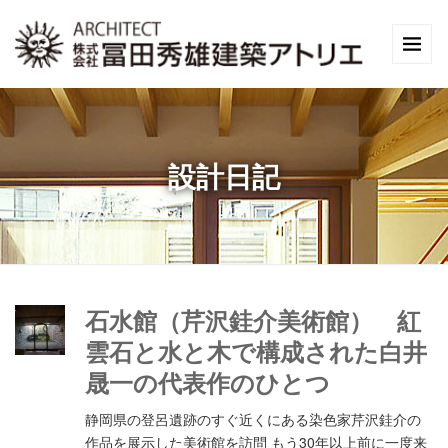
設計日記
石水館（芹沢銈介美術館） 紅
雲石と水と木で構成された白井
晟一の代表作のひとつ
静岡県の登呂遺跡のすぐ近くにある染色家芹沢銈介の
作品を展示した美術館を訪問 もう30年以上前に一度来