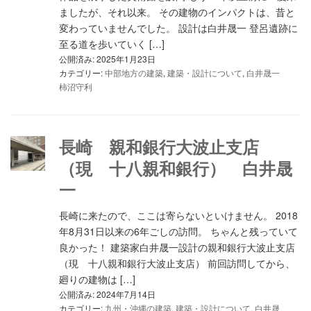
ましたが、それ以来。 その建物のインパクトは、昔と
変わっていませんでした。 設計は白井晟一 登呂遺跡に
至る道を歩いていく […]
公開済み: 2025年1月23日
カテゴリー:
中部地方の建築
,
建築・設計について
,
白井晟一
柿沼守利
長崎 親和銀行大波止支店
（現 十八親和銀行） 白井晟
一
長崎に来たので、ここは寄らないといけません。 2018
年8月31日以来の6年ごしの訪問。 ちゃんと残っていて
良かった！ 建築家白井晟一設計の親和銀行大波止支店
（現 十八親和銀行大波止支店） 前回訪問してから、
廻りの建物は […]
公開済み: 2024年7月14日
カテゴリー:
九州・沖縄の建築
,
建築・設計について
,
白井晟