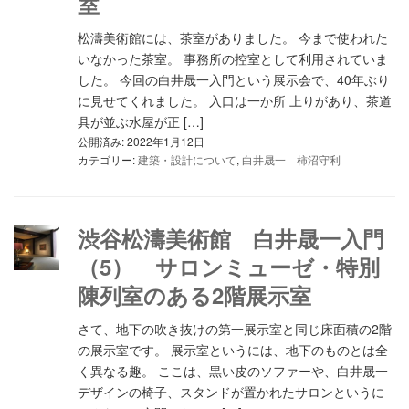
室
松濤美術館には、茶室がありました。 今まで使われた
いなかった茶室。 事務所の控室として利用されていま
した。 今回の白井晟一入門という展示会で、40年ぶり
に見せてくれました。 入口は一か所 上りがあり、茶道
具が並ぶ水屋が正 […]
公開済み: 2022年1月12日
カテゴリー:
建築・設計について
,
白井晟一 柿沼守利
渋谷松濤美術館 白井晟一入門
（5） サロンミューゼ・特別
陳列室のある2階展示室
さて、地下の吹き抜けの第一展示室と同じ床面積の2階
の展示室です。 展示室というには、地下のものとは全
く異なる趣。 ここは、黒い皮のソファーや、白井晟一
デザインの椅子、スタンドが置かれたサロンというに