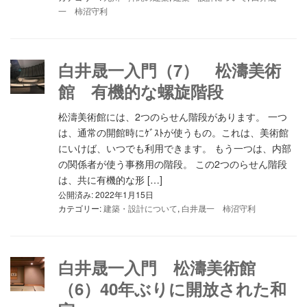
一 柿沼守利
白井晟一入門（7） 松濤美術
館 有機的な螺旋階段
松濤美術館には、2つのらせん階段があります。 一つ
は、通常の開館時にｹﾞｽﾄが使うもの。これは、美術館
にいけば、いつでも利用できます。 もう一つは、内部
の関係者が使う事務用の階段。 この2つのらせん階段
は、共に有機的な形 […]
公開済み: 2022年1月15日
カテゴリー:
建築・設計について
,
白井晟一 柿沼守利
白井晟一入門 松濤美術館
（6）40年ぶりに開放された和