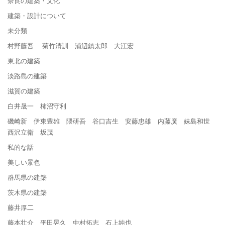
奈良の建築・文化
建築・設計について
未分類
村野藤吾 菊竹清訓 浦辺鎮太郎 大江宏
東北の建築
淡路島の建築
滋賀の建築
白井晟一 柿沼守利
磯崎新 伊東豊雄 隈研吾 谷口吉生 安藤忠雄 内藤廣 妹島和世
西沢立衛 坂茂
私的な話
美しい景色
群馬県の建築
茨木県の建築
藤井厚二
藤本壮介 平田晃久 中村拓志 石上純也