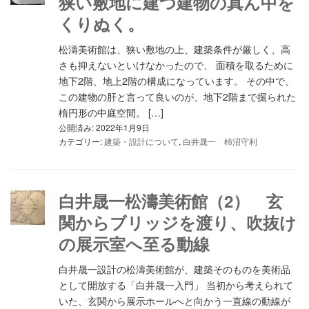
狭い敷地に建つ建物の真ん中を
くりぬく。
松濤美術館は、狭い敷地の上、建築条件が厳しく、高
さも抑えないといけなかったので、 面積を取るために
地下2階、地上2階の構成になっています。 その中で、
この建物の肝と言って良いのが、地下2階まで掘られた
楕円形の中庭空間。 […]
公開済み: 2022年1月9日
カテゴリー:
建築・設計について
,
白井晟一 柿沼守利
白井晟一松濤美術館（2） 玄
関からブリッジを渡り、吹抜け
の展示室へ至る動線
白井晟一設計の松濤美術館が、建築そのものを美術品
として開放する「白井晟一入門」 当初から考えられて
いた、玄関から展示ホールへと向かう一直線の動線が