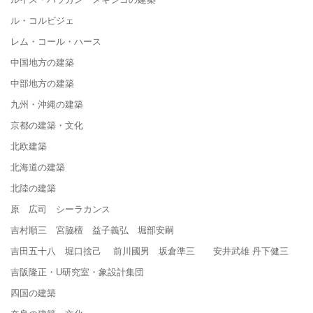
ル・コルビジェ
レム・コール・ハース
中国地方の建築
中部地方の建築
九州・沖縄の建築
京都の建築・文化
北欧建築
北海道の建築
北陸の建築
原 広司 シーラカンス
吉村順三 宮脇檀 益子義弘 堀部安嗣
吉田五十八 堀口捨己 前川國男 坂倉準三 安井武雄 丹下健三
吉阪隆正・U研究室・象設計集団
四国の建築